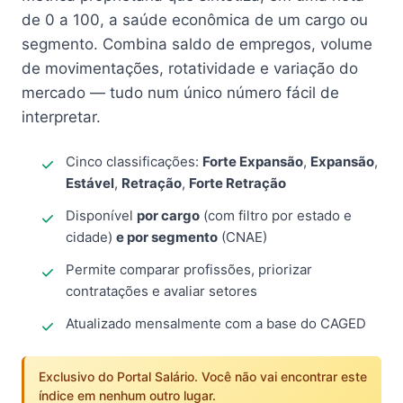
de 0 a 100, a saúde econômica de um cargo ou
segmento. Combina saldo de empregos, volume
de movimentações, rotatividade e variação do
mercado — tudo num único número fácil de
interpretar.
Cinco classificações:
Forte Expansão
,
Expansão
,
Estável
,
Retração
,
Forte Retração
Disponível
por cargo
(com filtro por estado e
cidade)
e por segmento
(CNAE)
Permite comparar profissões, priorizar
contratações e avaliar setores
Atualizado mensalmente com a base do CAGED
Exclusivo do Portal Salário. Você não vai encontrar este
índice em nenhum outro lugar.