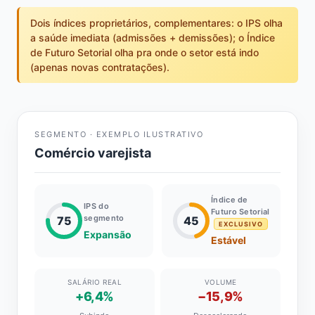
Dois índices proprietários, complementares: o IPS olha
a saúde imediata (admissões + demissões); o Índice
de Futuro Setorial olha pra onde o setor está indo
(apenas novas contratações).
SEGMENTO · EXEMPLO ILUSTRATIVO
Comércio varejista
Índice de
IPS do
Futuro Setorial
segmento
75
45
EXCLUSIVO
Expansão
Estável
SALÁRIO REAL
VOLUME
+6,4%
−15,9%