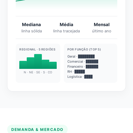
Mediana
Média
Mensal
linha sólida
linha tracejada
último ano
REGIONAL · 5 REGIÕES
POR FUNÇÃO (TOP 5)
Geral · ████████
Comercial · ██████
Financeiro · ██████
RH · █████
N · NE · SE · S · CO
Logística · ████
DEMANDA & MERCADO