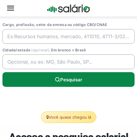
Cargo, profissão, setor da emresa ou código CBO/CNAE
Cidade/estado
(opcional)
. Em branco = Brasil
Pesquisar
🔒
Você quase chegou lá