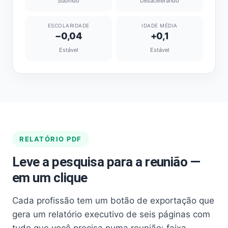
Subindo
Desacelerando
ESCOLARIDADE
IDADE MÉDIA
−0,04
+0,1
Estável
Estável
RELATÓRIO PDF
Leve a pesquisa para a reunião —
em um clique
Cada profissão tem um botão de exportação que
gera um relatório executivo de seis páginas com