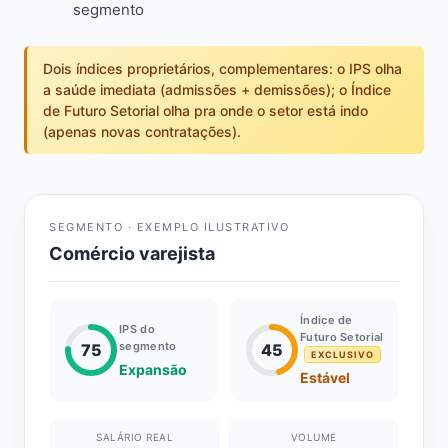
segmento
Dois índices proprietários, complementares: o IPS olha
a saúde imediata (admissões + demissões); o Índice
de Futuro Setorial olha pra onde o setor está indo
(apenas novas contratações).
SEGMENTO · EXEMPLO ILUSTRATIVO
Comércio varejista
Índice de
IPS do
Futuro Setorial
segmento
75
45
EXCLUSIVO
Expansão
Estável
SALÁRIO REAL
VOLUME