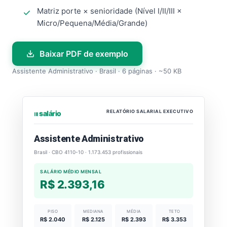
Matriz porte × senioridade (Nível I/II/III ×
Micro/Pequena/Média/Grande)
Baixar PDF de exemplo
Assistente Administrativo · Brasil · 6 páginas · ~50 KB
RELATÓRIO SALARIAL EXECUTIVO
⏐⏐⏐ salário
Assistente Administrativo
Brasil · CBO 4110-10 · 1.173.453 profissionais
SALÁRIO MÉDIO MENSAL
R$ 2.393,16
PISO
MEDIANA
MÉDIA
TETO
R$ 2.040
R$ 2.125
R$ 2.393
R$ 3.353