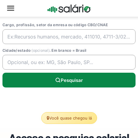
Cargo, profissão, setor da emresa ou código CBO/CNAE
Cidade/estado
(opcional)
. Em branco = Brasil
Pesquisar
🔒
Você quase chegou lá