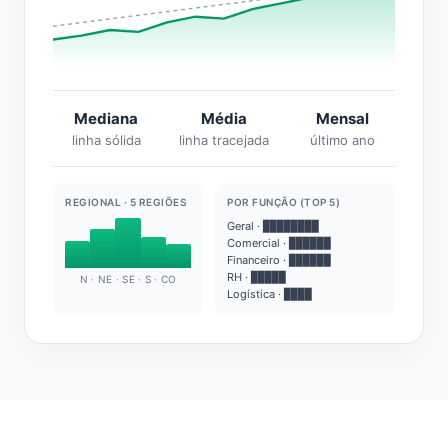
Mediana
Média
Mensal
linha sólida
linha tracejada
último ano
REGIONAL · 5 REGIÕES
POR FUNÇÃO (TOP 5)
Geral · ████████
Comercial · ██████
Financeiro · ██████
RH · █████
N · NE · SE · S · CO
Logística · ████