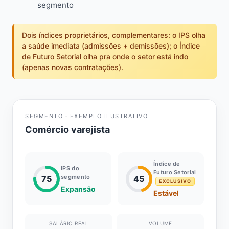
segmento
Dois índices proprietários, complementares: o IPS olha
a saúde imediata (admissões + demissões); o Índice
de Futuro Setorial olha pra onde o setor está indo
(apenas novas contratações).
SEGMENTO · EXEMPLO ILUSTRATIVO
Comércio varejista
Índice de
IPS do
Futuro Setorial
segmento
75
45
EXCLUSIVO
Expansão
Estável
SALÁRIO REAL
VOLUME