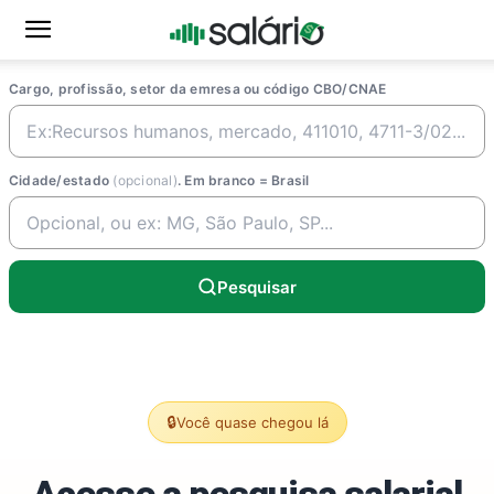
Cargo, profissão, setor da emresa ou código CBO/CNAE
Cidade/estado
(opcional)
. Em branco = Brasil
Pesquisar
🔒
Você quase chegou lá