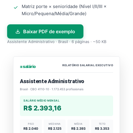
Matriz porte × senioridade (Nível I/II/III ×
Micro/Pequena/Média/Grande)
Baixar PDF de exemplo
Assistente Administrativo · Brasil · 6 páginas · ~50 KB
RELATÓRIO SALARIAL EXECUTIVO
⏐⏐⏐ salário
Assistente Administrativo
Brasil · CBO 4110-10 · 1.173.453 profissionais
SALÁRIO MÉDIO MENSAL
R$ 2.393,16
PISO
MEDIANA
MÉDIA
TETO
R$ 2.040
R$ 2.125
R$ 2.393
R$ 3.353