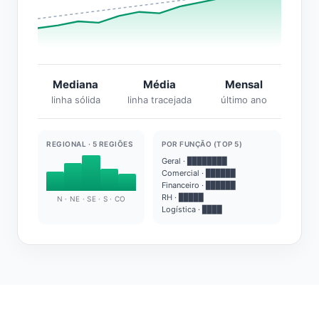
Mediana
Média
Mensal
linha sólida
linha tracejada
último ano
REGIONAL · 5 REGIÕES
POR FUNÇÃO (TOP 5)
Geral · ████████
Comercial · ██████
Financeiro · ██████
RH · █████
N · NE · SE · S · CO
Logística · ████