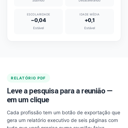
Subindo
Desacelerando
ESCOLARIDADE
IDADE MÉDIA
−0,04
+0,1
Estável
Estável
RELATÓRIO PDF
Leve a pesquisa para a reunião —
em um clique
Cada profissão tem um botão de exportação que
gera um relatório executivo de seis páginas com