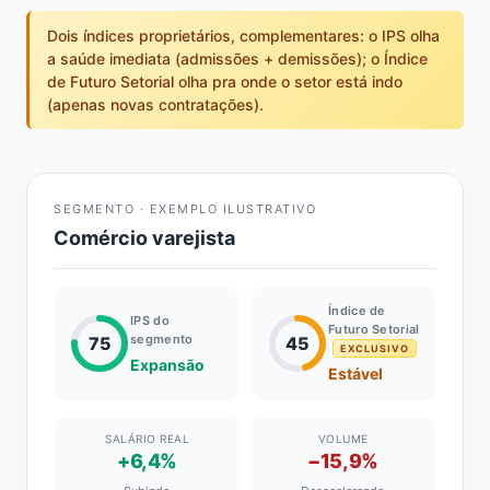
Dois índices proprietários, complementares: o IPS olha
a saúde imediata (admissões + demissões); o Índice
de Futuro Setorial olha pra onde o setor está indo
(apenas novas contratações).
SEGMENTO · EXEMPLO ILUSTRATIVO
Comércio varejista
Índice de
IPS do
Futuro Setorial
segmento
75
45
EXCLUSIVO
Expansão
Estável
SALÁRIO REAL
VOLUME
+6,4%
−15,9%