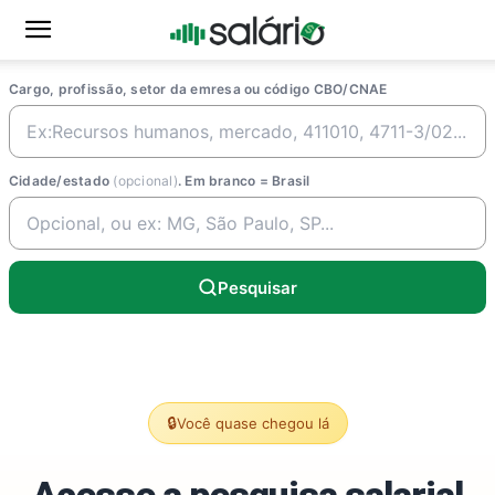
Cargo, profissão, setor da emresa ou código CBO/CNAE
Cidade/estado
(opcional)
. Em branco = Brasil
Pesquisar
🔒
Você quase chegou lá