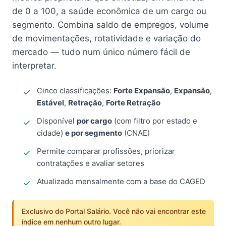
de 0 a 100, a saúde econômica de um cargo ou
segmento. Combina saldo de empregos, volume
de movimentações, rotatividade e variação do
mercado — tudo num único número fácil de
interpretar.
Cinco classificações:
Forte Expansão
,
Expansão
,
Estável
,
Retração
,
Forte Retração
Disponível
por cargo
(com filtro por estado e
cidade)
e por segmento
(CNAE)
Permite comparar profissões, priorizar
contratações e avaliar setores
Atualizado mensalmente com a base do CAGED
Exclusivo do Portal Salário. Você não vai encontrar este
índice em nenhum outro lugar.