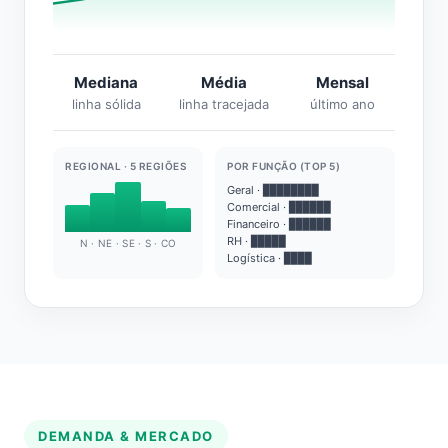
Mediana
Média
Mensal
linha sólida
linha tracejada
último ano
REGIONAL · 5 REGIÕES
POR FUNÇÃO (TOP 5)
Geral · ████████
Comercial · ██████
Financeiro · ██████
RH · █████
N · NE · SE · S · CO
Logística · ████
DEMANDA & MERCADO