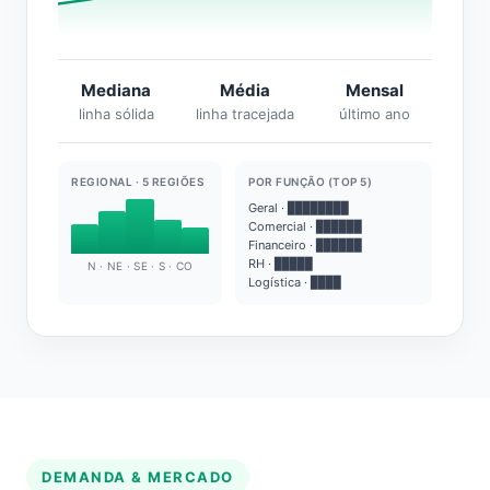
Mediana
Média
Mensal
linha sólida
linha tracejada
último ano
REGIONAL · 5 REGIÕES
POR FUNÇÃO (TOP 5)
Geral · ████████
Comercial · ██████
Financeiro · ██████
RH · █████
N · NE · SE · S · CO
Logística · ████
DEMANDA & MERCADO