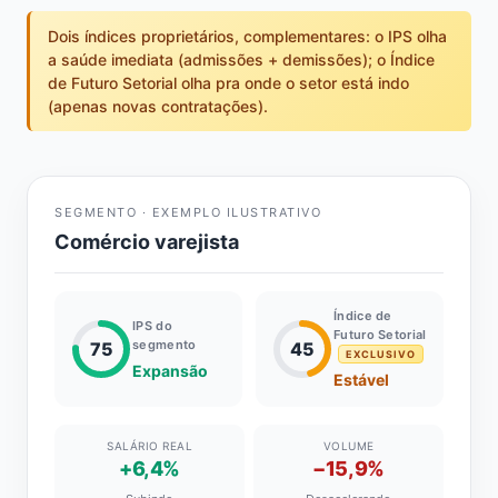
Dois índices proprietários, complementares: o IPS olha
a saúde imediata (admissões + demissões); o Índice
de Futuro Setorial olha pra onde o setor está indo
(apenas novas contratações).
SEGMENTO · EXEMPLO ILUSTRATIVO
Comércio varejista
Índice de
IPS do
Futuro Setorial
segmento
75
45
EXCLUSIVO
Expansão
Estável
SALÁRIO REAL
VOLUME
+6,4%
−15,9%