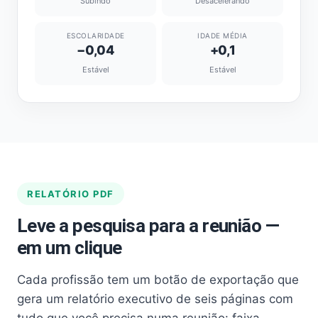
Subindo
Desacelerando
ESCOLARIDADE
IDADE MÉDIA
−0,04
+0,1
Estável
Estável
RELATÓRIO PDF
Leve a pesquisa para a reunião —
em um clique
Cada profissão tem um botão de exportação que
gera um relatório executivo de seis páginas com