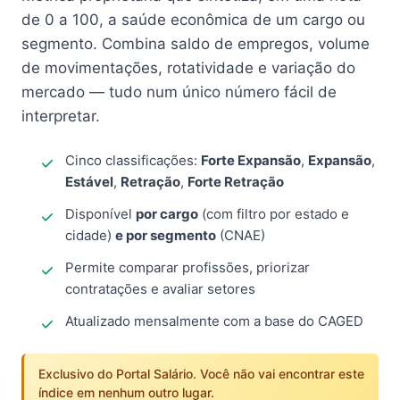
de 0 a 100, a saúde econômica de um cargo ou
segmento. Combina saldo de empregos, volume
de movimentações, rotatividade e variação do
mercado — tudo num único número fácil de
interpretar.
Cinco classificações:
Forte Expansão
,
Expansão
,
Estável
,
Retração
,
Forte Retração
Disponível
por cargo
(com filtro por estado e
cidade)
e por segmento
(CNAE)
Permite comparar profissões, priorizar
contratações e avaliar setores
Atualizado mensalmente com a base do CAGED
Exclusivo do Portal Salário. Você não vai encontrar este
índice em nenhum outro lugar.