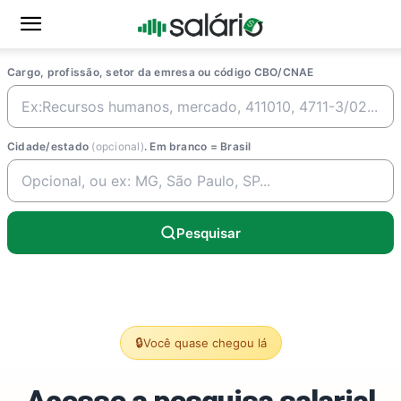
Cargo, profissão, setor da emresa ou código CBO/CNAE
Cidade/estado
(opcional)
. Em branco = Brasil
Pesquisar
🔒
Você quase chegou lá