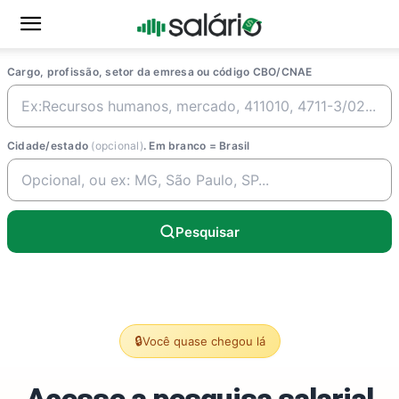
Cargo, profissão, setor da emresa ou código CBO/CNAE
Cidade/estado
(opcional)
. Em branco = Brasil
Pesquisar
🔒
Você quase chegou lá