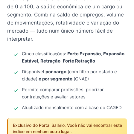
de 0 a 100, a saúde econômica de um cargo ou
segmento. Combina saldo de empregos, volume
de movimentações, rotatividade e variação do
mercado — tudo num único número fácil de
interpretar.
Cinco classificações:
Forte Expansão
,
Expansão
,
Estável
,
Retração
,
Forte Retração
Disponível
por cargo
(com filtro por estado e
cidade)
e por segmento
(CNAE)
Permite comparar profissões, priorizar
contratações e avaliar setores
Atualizado mensalmente com a base do CAGED
Exclusivo do Portal Salário. Você não vai encontrar este
índice em nenhum outro lugar.