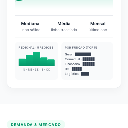
Mediana
Média
Mensal
linha sólida
linha tracejada
último ano
REGIONAL · 5 REGIÕES
POR FUNÇÃO (TOP 5)
Geral · ████████
Comercial · ██████
Financeiro · ██████
RH · █████
N · NE · SE · S · CO
Logística · ████
DEMANDA & MERCADO