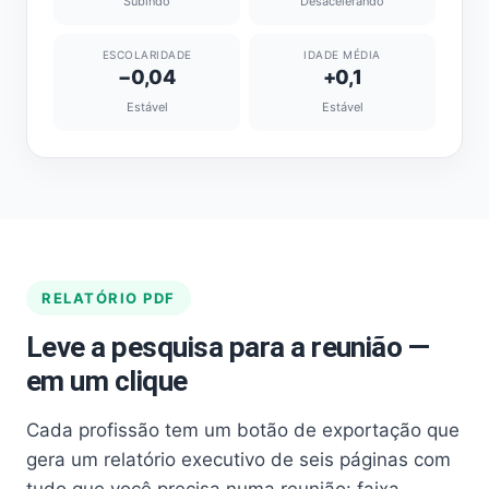
Subindo
Desacelerando
ESCOLARIDADE
IDADE MÉDIA
−0,04
+0,1
Estável
Estável
RELATÓRIO PDF
Leve a pesquisa para a reunião —
em um clique
Cada profissão tem um botão de exportação que
gera um relatório executivo de seis páginas com