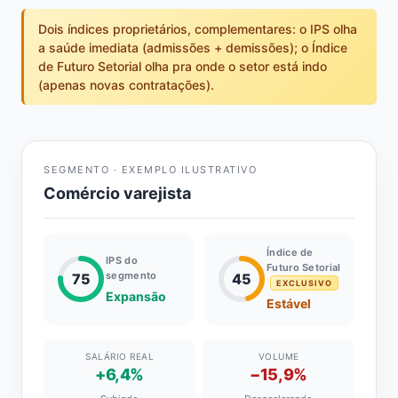
Dois índices proprietários, complementares: o IPS olha
a saúde imediata (admissões + demissões); o Índice
de Futuro Setorial olha pra onde o setor está indo
(apenas novas contratações).
SEGMENTO · EXEMPLO ILUSTRATIVO
Comércio varejista
Índice de
IPS do
Futuro Setorial
segmento
75
45
EXCLUSIVO
Expansão
Estável
SALÁRIO REAL
VOLUME
+6,4%
−15,9%