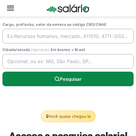
Cargo, profissão, setor da emresa ou código CBO/CNAE
Cidade/estado
(opcional)
. Em branco = Brasil
Pesquisar
🔒
Você quase chegou lá