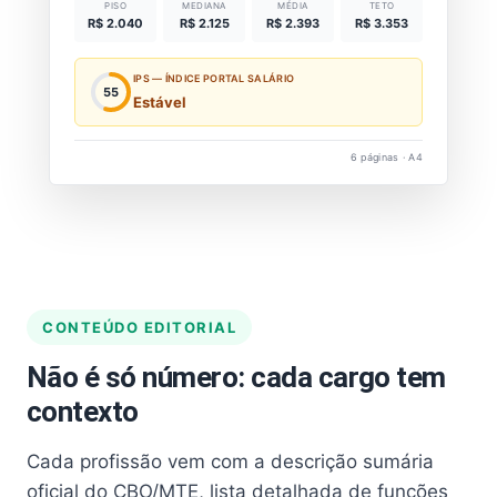
PISO
MEDIANA
MÉDIA
TETO
R$ 2.040
R$ 2.125
R$ 2.393
R$ 3.353
IPS — ÍNDICE PORTAL SALÁRIO
55
Estável
6 páginas · A4
CONTEÚDO EDITORIAL
Não é só número: cada cargo tem
contexto
Cada profissão vem com a descrição sumária
oficial do CBO/MTE, lista detalhada de funções