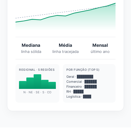
Mediana
Média
Mensal
linha sólida
linha tracejada
último ano
REGIONAL · 5 REGIÕES
POR FUNÇÃO (TOP 5)
Geral · ████████
Comercial · ██████
Financeiro · ██████
RH · █████
N · NE · SE · S · CO
Logística · ████