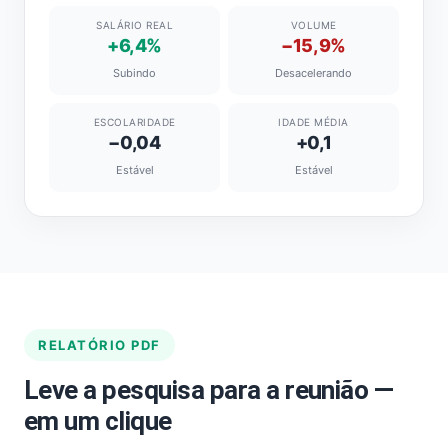
SALÁRIO REAL
VOLUME
+6,4%
−15,9%
Subindo
Desacelerando
ESCOLARIDADE
IDADE MÉDIA
−0,04
+0,1
Estável
Estável
RELATÓRIO PDF
Leve a pesquisa para a reunião —
em um clique