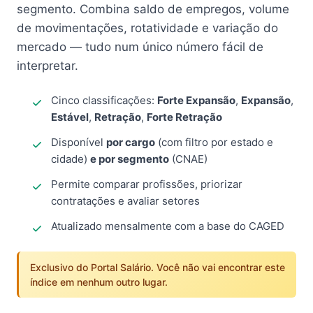
segmento. Combina saldo de empregos, volume
de movimentações, rotatividade e variação do
mercado — tudo num único número fácil de
interpretar.
Cinco classificações:
Forte Expansão
,
Expansão
,
Estável
,
Retração
,
Forte Retração
Disponível
por cargo
(com filtro por estado e
cidade)
e por segmento
(CNAE)
Permite comparar profissões, priorizar
contratações e avaliar setores
Atualizado mensalmente com a base do CAGED
Exclusivo do Portal Salário. Você não vai encontrar este
índice em nenhum outro lugar.