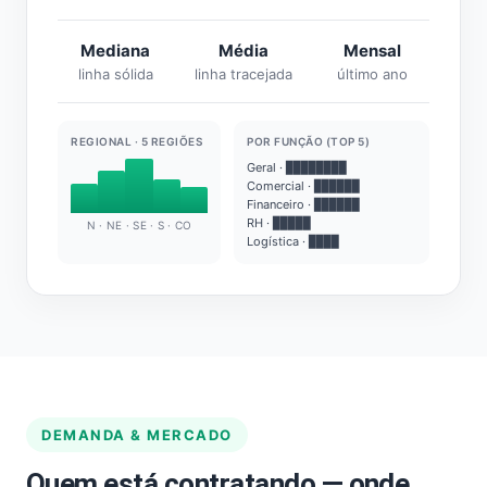
Mediana
Média
Mensal
linha sólida
linha tracejada
último ano
REGIONAL · 5 REGIÕES
POR FUNÇÃO (TOP 5)
Geral · ████████
Comercial · ██████
Financeiro · ██████
RH · █████
N · NE · SE · S · CO
Logística · ████
DEMANDA & MERCADO
Quem está contratando — onde,