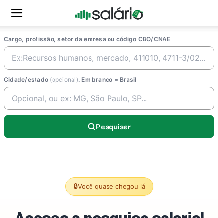
Cargo, profissão, setor da emresa ou código CBO/CNAE
Cidade/estado
(opcional)
. Em branco = Brasil
Pesquisar
🔒
Você quase chegou lá