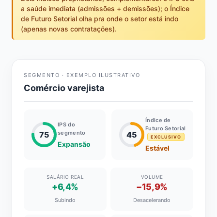
a saúde imediata (admissões + demissões); o Índice
de Futuro Setorial olha pra onde o setor está indo
(apenas novas contratações).
SEGMENTO · EXEMPLO ILUSTRATIVO
Comércio varejista
Índice de
IPS do
Futuro Setorial
segmento
75
45
EXCLUSIVO
Expansão
Estável
SALÁRIO REAL
VOLUME
+6,4%
−15,9%
Subindo
Desacelerando