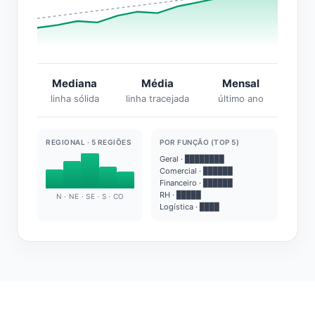
Mediana
Média
Mensal
linha sólida
linha tracejada
último ano
REGIONAL · 5 REGIÕES
POR FUNÇÃO (TOP 5)
Geral · ████████
Comercial · ██████
Financeiro · ██████
RH · █████
N · NE · SE · S · CO
Logística · ████