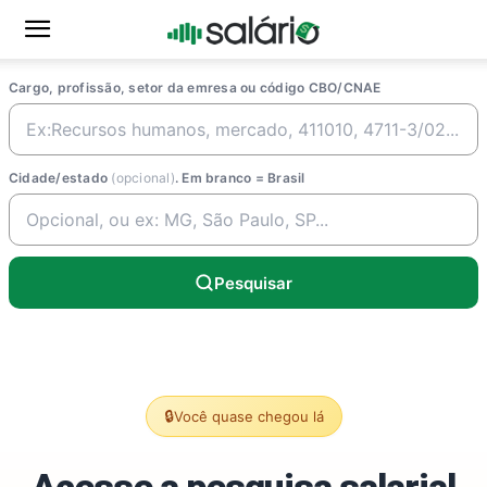
Cargo, profissão, setor da emresa ou código CBO/CNAE
Cidade/estado
(opcional)
. Em branco = Brasil
Pesquisar
🔒
Você quase chegou lá