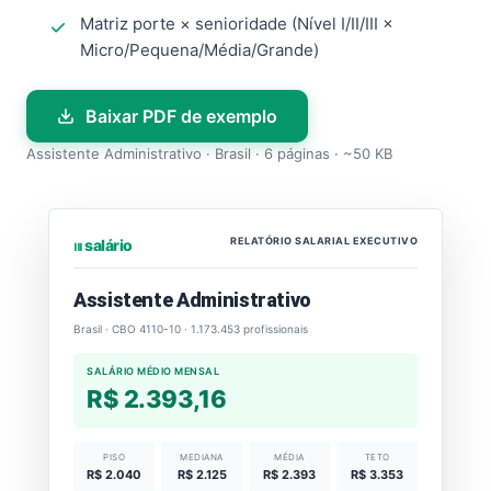
Matriz porte × senioridade (Nível I/II/III ×
Micro/Pequena/Média/Grande)
Baixar PDF de exemplo
Assistente Administrativo · Brasil · 6 páginas · ~50 KB
RELATÓRIO SALARIAL EXECUTIVO
⏐⏐⏐ salário
Assistente Administrativo
Brasil · CBO 4110-10 · 1.173.453 profissionais
SALÁRIO MÉDIO MENSAL
R$ 2.393,16
PISO
MEDIANA
MÉDIA
TETO
R$ 2.040
R$ 2.125
R$ 2.393
R$ 3.353