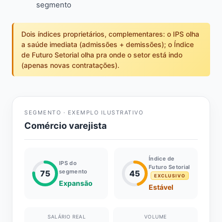
segmento
Dois índices proprietários, complementares: o IPS olha
a saúde imediata (admissões + demissões); o Índice
de Futuro Setorial olha pra onde o setor está indo
(apenas novas contratações).
SEGMENTO · EXEMPLO ILUSTRATIVO
Comércio varejista
Índice de
IPS do
Futuro Setorial
segmento
75
45
EXCLUSIVO
Expansão
Estável
SALÁRIO REAL
VOLUME