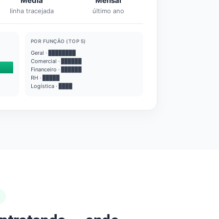
Média
Mensal
linha tracejada
último ano
POR FUNÇÃO (TOP 5)
Geral · ████████
Comercial · ██████
Financeiro · ██████
RH · █████
Logística · ████