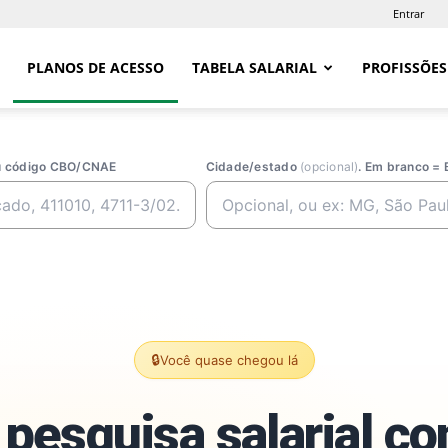
Entrar
PLANOS DE ACESSO
TABELA SALARIAL
PROFISSÕES
ou código CBO/CNAE
Cidade/estado
(opcional)
. Em branco = 
🔒
Você quase chegou lá
pesquisa salarial c