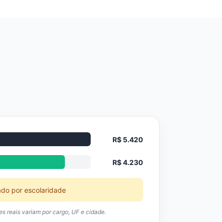
R$ 5.420
R$ 4.230
ado por escolaridade
res reais variam por cargo, UF e cidade.