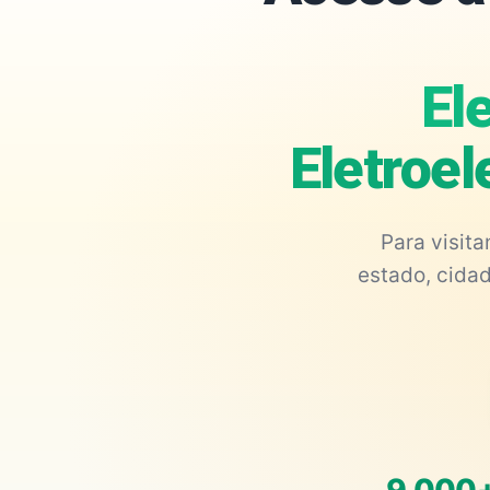
El
Eletroel
Para visit
estado, cidad