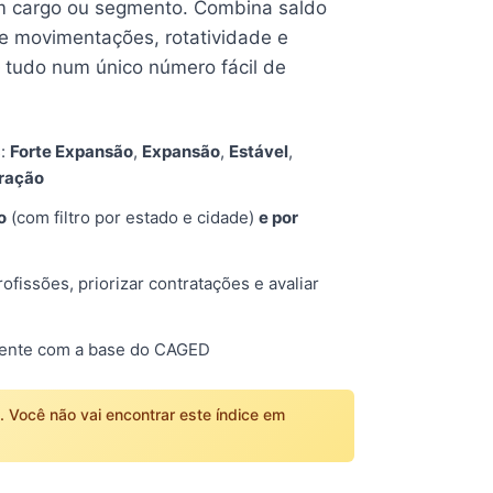
 cargo ou segmento. Combina saldo
e movimentações, rotatividade e
tudo num único número fácil de
s:
Forte Expansão
,
Expansão
,
Estável
,
tração
o
(com filtro por estado e cidade)
e por
fissões, priorizar contratações e avaliar
mente com a base do CAGED
o. Você não vai encontrar este índice em