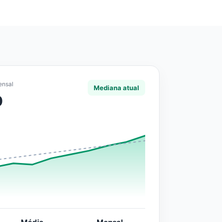
ensal
Mediana atual
0