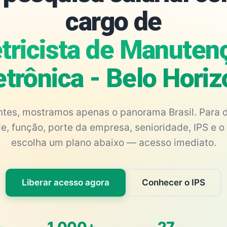
cargo de
etricista de Manuten
etrônica - Belo Hor
antes, mostramos apenas o panorama Brasil. Para d
e, função, porte da empresa, senioridade, IPS e o 
escolha um plano abaixo — acesso imediato.
Liberar acesso agora
Conhecer o IPS