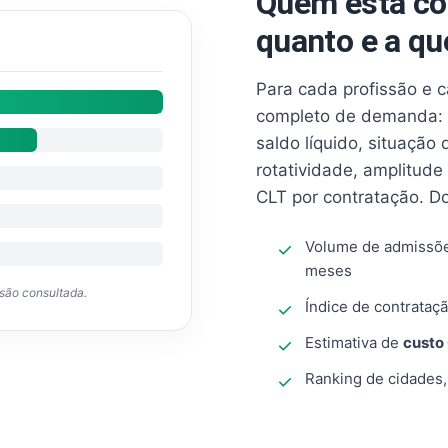
Quem está co
quanto e a qu
Para cada profissão e 
completo de demanda: 
saldo líquido, situação
rotatividade, amplitude
CLT por contratação. D
Volume de admissõ
meses
ssão consultada.
Índice de contrataçã
Estimativa de
custo
Ranking de cidades