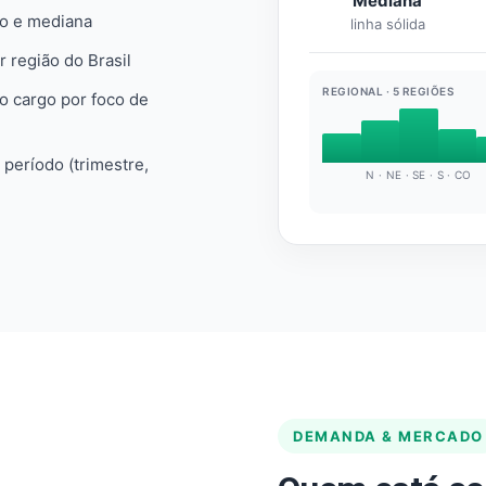
Mediana
io e mediana
linha sólida
r região do Brasil
REGIONAL · 5 REGIÕES
do cargo por foco de
e período (trimestre,
N · NE · SE · S · CO
DEMANDA & MERCADO