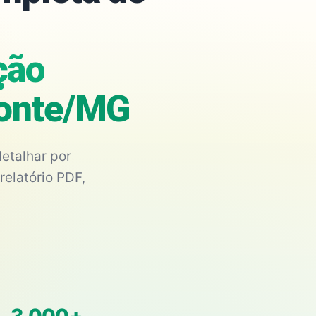
ção
izonte/MG
etalhar por
relatório PDF,