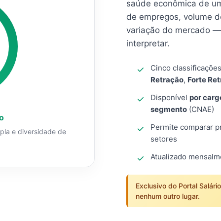
saúde econômica de um
de empregos, volume d
variação do mercado — 
interpretar.
Cinco classificaçõe
Retração
,
Forte Re
Disponível
por carg
segmento
(CNAE)
o
Permite comparar pro
mpla e diversidade de
setores
Atualizado mensal
Exclusivo do Portal Salári
nenhum outro lugar.