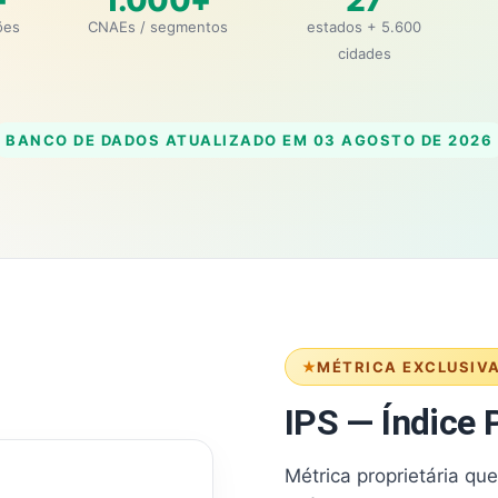
+
1.000+
27
ões
CNAEs / segmentos
estados + 5.600
cidades
BANCO DE DADOS ATUALIZADO EM
03 AGOSTO DE 2026
MÉTRICA EXCLUSIV
IPS — Índice P
Métrica proprietária qu