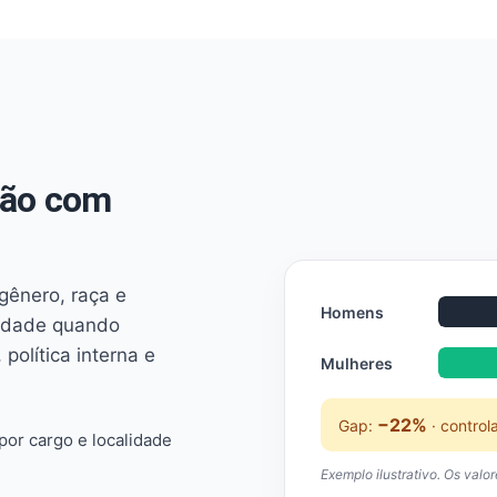
não com
 gênero, raça e
Homens
ridade quando
 política interna e
Mulheres
−22%
Gap:
· control
or cargo e localidade
Exemplo ilustrativo. Os valo