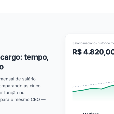
Salário mediano · histórico m
R$ 4.820,0
cargo: tempo,
o
mensal de salário
comparando as cinco
or função ou
es para o mesmo CBO —