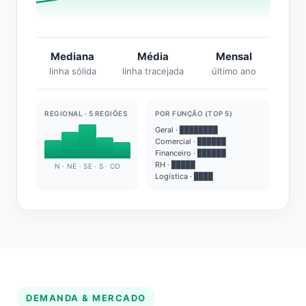
Mediana
Média
Mensal
linha sólida
linha tracejada
último ano
REGIONAL · 5 REGIÕES
POR FUNÇÃO (TOP 5)
Geral · ████████
Comercial · ██████
Financeiro · ██████
RH · █████
N · NE · SE · S · CO
Logística · ████
DEMANDA & MERCADO