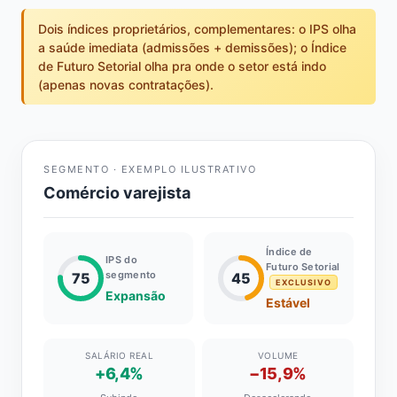
Dois índices proprietários, complementares: o IPS olha
a saúde imediata (admissões + demissões); o Índice
de Futuro Setorial olha pra onde o setor está indo
(apenas novas contratações).
SEGMENTO · EXEMPLO ILUSTRATIVO
Comércio varejista
Índice de
IPS do
Futuro Setorial
segmento
75
45
EXCLUSIVO
Expansão
Estável
SALÁRIO REAL
VOLUME
+6,4%
−15,9%