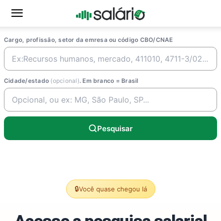
Cargo, profissão, setor da emresa ou código CBO/CNAE
Cidade/estado
(opcional)
. Em branco = Brasil
Pesquisar
🔒
Você quase chegou lá