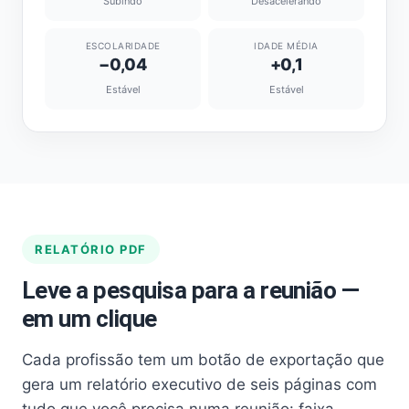
Subindo
Desacelerando
ESCOLARIDADE
IDADE MÉDIA
−0,04
+0,1
Estável
Estável
RELATÓRIO PDF
Leve a pesquisa para a reunião —
em um clique
Cada profissão tem um botão de exportação que
gera um relatório executivo de seis páginas com