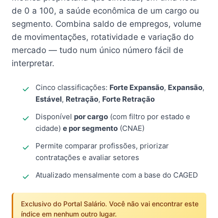
de 0 a 100, a saúde econômica de um cargo ou
segmento. Combina saldo de empregos, volume
de movimentações, rotatividade e variação do
mercado — tudo num único número fácil de
interpretar.
Cinco classificações:
Forte Expansão
,
Expansão
,
Estável
,
Retração
,
Forte Retração
Disponível
por cargo
(com filtro por estado e
cidade)
e por segmento
(CNAE)
Permite comparar profissões, priorizar
contratações e avaliar setores
Atualizado mensalmente com a base do CAGED
Exclusivo do Portal Salário. Você não vai encontrar este
índice em nenhum outro lugar.