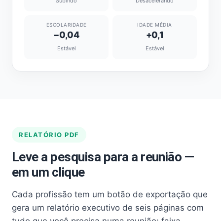
Subindo
Desacelerando
ESCOLARIDADE
IDADE MÉDIA
−0,04
+0,1
Estável
Estável
RELATÓRIO PDF
Leve a pesquisa para a reunião —
em um clique
Cada profissão tem um botão de exportação que
gera um relatório executivo de seis páginas com