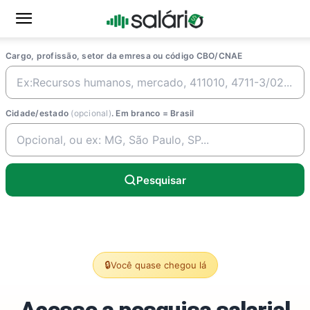
Cargo, profissão, setor da emresa ou código CBO/CNAE
Cidade/estado
(opcional)
. Em branco = Brasil
Pesquisar
🔒
Você quase chegou lá