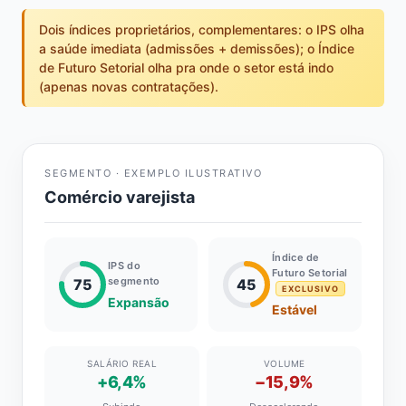
Dois índices proprietários, complementares: o IPS olha
a saúde imediata (admissões + demissões); o Índice
de Futuro Setorial olha pra onde o setor está indo
(apenas novas contratações).
SEGMENTO · EXEMPLO ILUSTRATIVO
Comércio varejista
Índice de
IPS do
Futuro Setorial
segmento
75
45
EXCLUSIVO
Expansão
Estável
SALÁRIO REAL
VOLUME
+6,4%
−15,9%