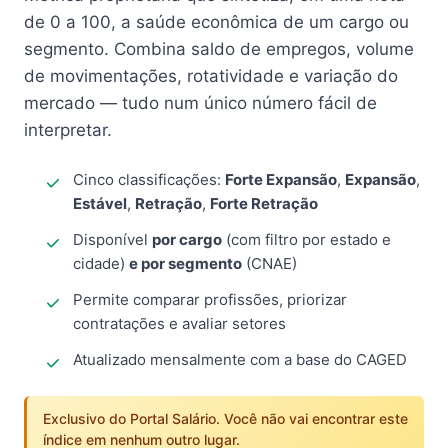
de 0 a 100, a saúde econômica de um cargo ou
segmento. Combina saldo de empregos, volume
de movimentações, rotatividade e variação do
mercado — tudo num único número fácil de
interpretar.
Cinco classificações:
Forte Expansão
,
Expansão
,
Estável
,
Retração
,
Forte Retração
Disponível
por cargo
(com filtro por estado e
cidade)
e por segmento
(CNAE)
Permite comparar profissões, priorizar
contratações e avaliar setores
Atualizado mensalmente com a base do CAGED
Exclusivo do Portal Salário. Você não vai encontrar este
índice em nenhum outro lugar.