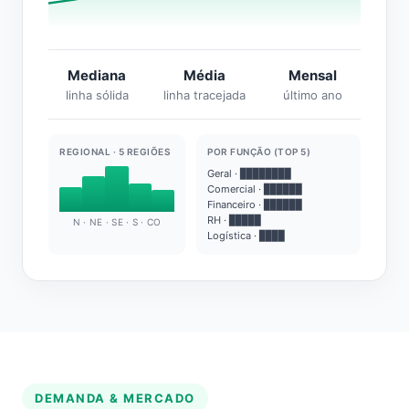
Mediana
Média
Mensal
linha sólida
linha tracejada
último ano
REGIONAL · 5 REGIÕES
POR FUNÇÃO (TOP 5)
Geral · ████████
Comercial · ██████
Financeiro · ██████
RH · █████
N · NE · SE · S · CO
Logística · ████
DEMANDA & MERCADO