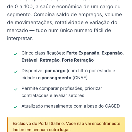
de 0 a 100, a saúde econômica de um cargo ou
segmento. Combina saldo de empregos, volume
de movimentações, rotatividade e variação do
mercado — tudo num único número fácil de
interpretar.
Cinco classificações:
Forte Expansão
,
Expansão
,
Estável
,
Retração
,
Forte Retração
Disponível
por cargo
(com filtro por estado e
cidade)
e por segmento
(CNAE)
Permite comparar profissões, priorizar
contratações e avaliar setores
Atualizado mensalmente com a base do CAGED
Exclusivo do Portal Salário. Você não vai encontrar este
índice em nenhum outro lugar.