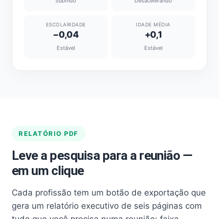
Subindo
Desacelerando
ESCOLARIDADE
IDADE MÉDIA
−0,04
+0,1
Estável
Estável
RELATÓRIO PDF
Leve a pesquisa para a reunião —
em um clique
Cada profissão tem um botão de exportação que
gera um relatório executivo de seis páginas com