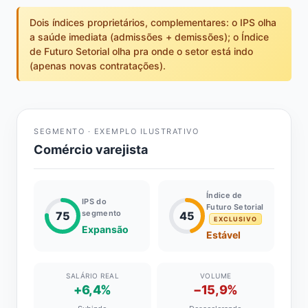
Dois índices proprietários, complementares: o IPS olha
a saúde imediata (admissões + demissões); o Índice
de Futuro Setorial olha pra onde o setor está indo
(apenas novas contratações).
SEGMENTO · EXEMPLO ILUSTRATIVO
Comércio varejista
Índice de
IPS do
Futuro Setorial
segmento
75
45
EXCLUSIVO
Expansão
Estável
SALÁRIO REAL
VOLUME
+6,4%
−15,9%