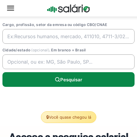
Cargo, profissão, setor da emresa ou código CBO/CNAE
Cidade/estado
(opcional)
. Em branco = Brasil
Pesquisar
🔒
Você quase chegou lá