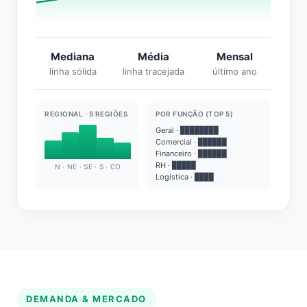
Mediana
Média
Mensal
linha sólida
linha tracejada
último ano
REGIONAL · 5 REGIÕES
POR FUNÇÃO (TOP 5)
Geral · ████████
Comercial · ██████
Financeiro · ██████
RH · █████
N · NE · SE · S · CO
Logística · ████
DEMANDA & MERCADO