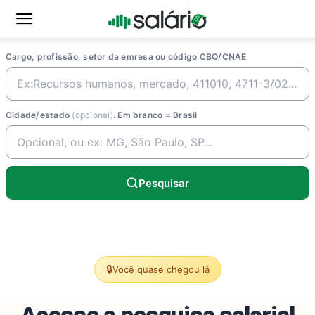
Cargo, profissão, setor da emresa ou código CBO/CNAE
Cidade/estado
(opcional)
. Em branco = Brasil
Pesquisar
🔒
Você quase chegou lá