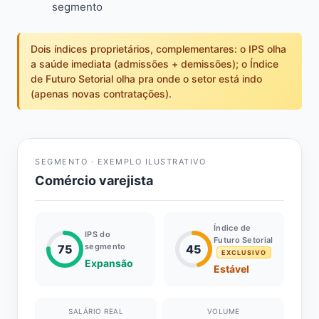
segmento
Dois índices proprietários, complementares: o IPS olha
a saúde imediata (admissões + demissões); o Índice
de Futuro Setorial olha pra onde o setor está indo
(apenas novas contratações).
SEGMENTO · EXEMPLO ILUSTRATIVO
Comércio varejista
Índice de
IPS do
Futuro Setorial
segmento
75
45
EXCLUSIVO
Expansão
Estável
SALÁRIO REAL
VOLUME