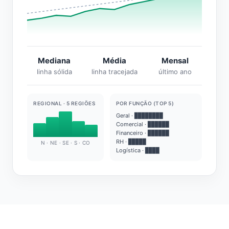
Mediana
Média
Mensal
linha sólida
linha tracejada
último ano
REGIONAL · 5 REGIÕES
POR FUNÇÃO (TOP 5)
Geral · ████████
Comercial · ██████
Financeiro · ██████
RH · █████
N · NE · SE · S · CO
Logística · ████