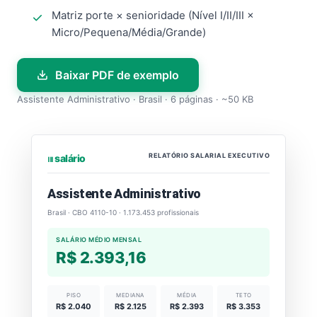
Matriz porte × senioridade (Nível I/II/III ×
Micro/Pequena/Média/Grande)
Baixar PDF de exemplo
Assistente Administrativo · Brasil · 6 páginas · ~50 KB
RELATÓRIO SALARIAL EXECUTIVO
⏐⏐⏐ salário
Assistente Administrativo
Brasil · CBO 4110-10 · 1.173.453 profissionais
SALÁRIO MÉDIO MENSAL
R$ 2.393,16
PISO
MEDIANA
MÉDIA
TETO
R$ 2.040
R$ 2.125
R$ 2.393
R$ 3.353