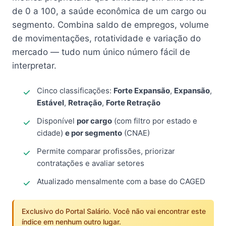
de 0 a 100, a saúde econômica de um cargo ou
segmento. Combina saldo de empregos, volume
de movimentações, rotatividade e variação do
mercado — tudo num único número fácil de
interpretar.
Cinco classificações:
Forte Expansão
,
Expansão
,
Estável
,
Retração
,
Forte Retração
Disponível
por cargo
(com filtro por estado e
cidade)
e por segmento
(CNAE)
Permite comparar profissões, priorizar
contratações e avaliar setores
Atualizado mensalmente com a base do CAGED
Exclusivo do Portal Salário. Você não vai encontrar este
índice em nenhum outro lugar.