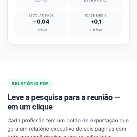
Subindo
Desacelerando
ESCOLARIDADE
IDADE MÉDIA
−0,04
+0,1
Estável
Estável
RELATÓRIO PDF
Leve a pesquisa para a reunião —
em um clique
Cada profissão tem um botão de exportação que
gera um relatório executivo de seis páginas com