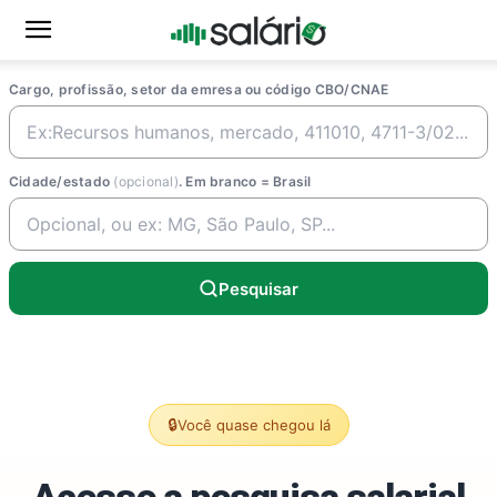
Cargo, profissão, setor da emresa ou código CBO/CNAE
Cidade/estado
(opcional)
. Em branco = Brasil
Pesquisar
🔒
Você quase chegou lá