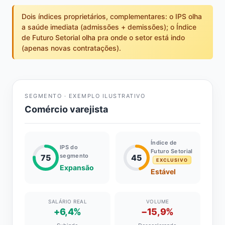
Dois índices proprietários, complementares: o IPS olha
a saúde imediata (admissões + demissões); o Índice
de Futuro Setorial olha pra onde o setor está indo
(apenas novas contratações).
SEGMENTO · EXEMPLO ILUSTRATIVO
Comércio varejista
Índice de
IPS do
Futuro Setorial
segmento
75
45
EXCLUSIVO
Expansão
Estável
SALÁRIO REAL
VOLUME
+6,4%
−15,9%