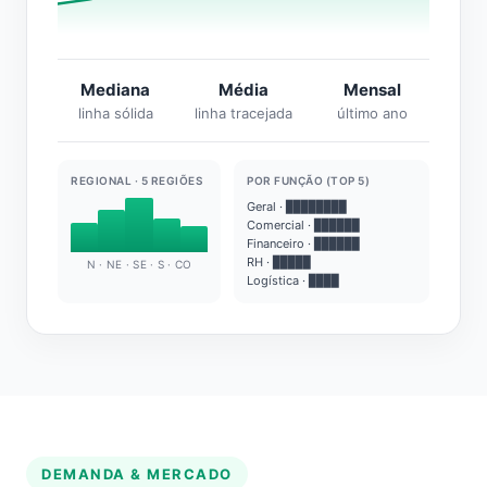
Mediana
Média
Mensal
linha sólida
linha tracejada
último ano
REGIONAL · 5 REGIÕES
POR FUNÇÃO (TOP 5)
Geral · ████████
Comercial · ██████
Financeiro · ██████
RH · █████
N · NE · SE · S · CO
Logística · ████
DEMANDA & MERCADO