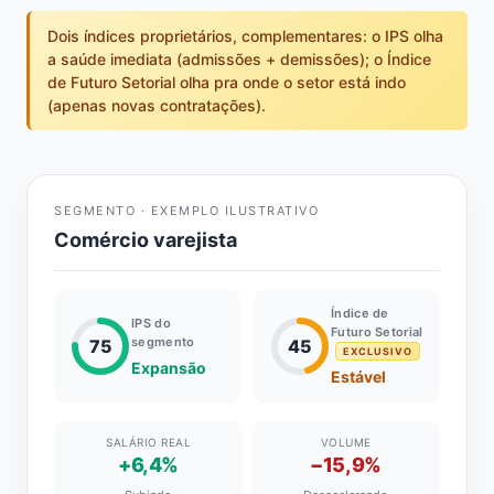
Dois índices proprietários, complementares: o IPS olha
a saúde imediata (admissões + demissões); o Índice
de Futuro Setorial olha pra onde o setor está indo
(apenas novas contratações).
SEGMENTO · EXEMPLO ILUSTRATIVO
Comércio varejista
Índice de
IPS do
Futuro Setorial
segmento
75
45
EXCLUSIVO
Expansão
Estável
SALÁRIO REAL
VOLUME
+6,4%
−15,9%