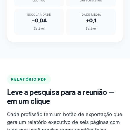
Subindo
Desacelerando
ESCOLARIDADE
IDADE MÉDIA
−0,04
+0,1
Estável
Estável
RELATÓRIO PDF
Leve a pesquisa para a reunião —
em um clique
Cada profissão tem um botão de exportação que
gera um relatório executivo de seis páginas com