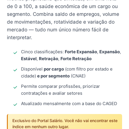
de 0 a 100, a saúde econômica de um cargo ou
segmento. Combina saldo de empregos, volume
de movimentações, rotatividade e variação do
mercado — tudo num único número fácil de
interpretar.
Cinco classificações:
Forte Expansão
,
Expansão
,
Estável
,
Retração
,
Forte Retração
Disponível
por cargo
(com filtro por estado e
cidade)
e por segmento
(CNAE)
Permite comparar profissões, priorizar
contratações e avaliar setores
Atualizado mensalmente com a base do CAGED
Exclusivo do Portal Salário. Você não vai encontrar este
índice em nenhum outro lugar.