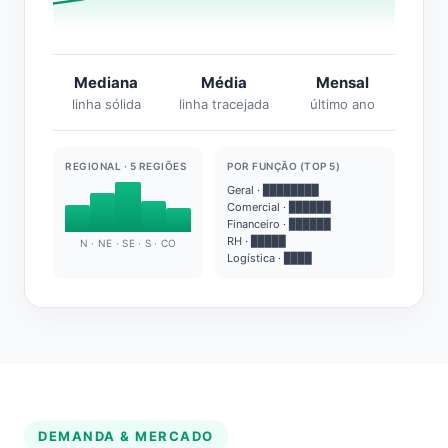
Mediana
Média
Mensal
linha sólida
linha tracejada
último ano
REGIONAL · 5 REGIÕES
POR FUNÇÃO (TOP 5)
Geral · ████████
Comercial · ██████
Financeiro · ██████
RH · █████
N · NE · SE · S · CO
Logística · ████
DEMANDA & MERCADO