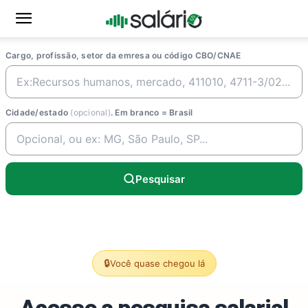
Cargo, profissão, setor da emresa ou código CBO/CNAE
Cidade/estado
(opcional)
. Em branco = Brasil
Pesquisar
🔒
Você quase chegou lá