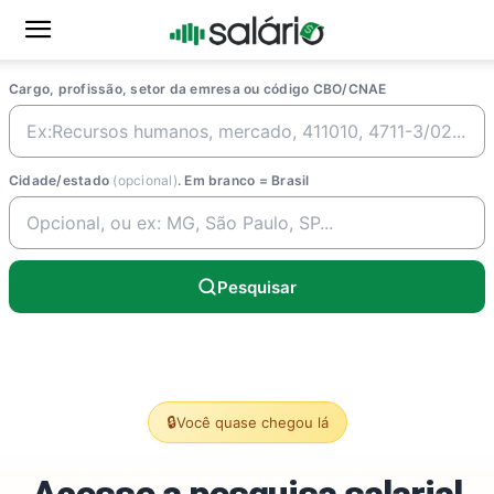
Cargo, profissão, setor da emresa ou código CBO/CNAE
Cidade/estado
(opcional)
. Em branco = Brasil
Pesquisar
🔒
Você quase chegou lá