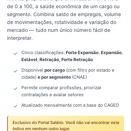
de 0 a 100, a saúde econômica de um cargo ou
segmento. Combina saldo de empregos, volume
de movimentações, rotatividade e variação do
mercado — tudo num único número fácil de
interpretar.
Cinco classificações:
Forte Expansão
,
Expansão
,
Estável
,
Retração
,
Forte Retração
Disponível
por cargo
(com filtro por estado e
cidade)
e por segmento
(CNAE)
Permite comparar profissões, priorizar
contratações e avaliar setores
Atualizado mensalmente com a base do CAGED
Exclusivo do Portal Salário. Você não vai encontrar este
índice em nenhum outro lugar.