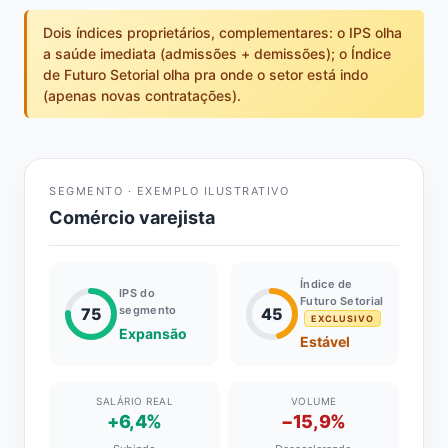
Dois índices proprietários, complementares: o IPS olha
a saúde imediata (admissões + demissões); o Índice
de Futuro Setorial olha pra onde o setor está indo
(apenas novas contratações).
SEGMENTO · EXEMPLO ILUSTRATIVO
Comércio varejista
Índice de
IPS do
Futuro Setorial
segmento
75
45
EXCLUSIVO
Expansão
Estável
SALÁRIO REAL
VOLUME
+6,4%
−15,9%