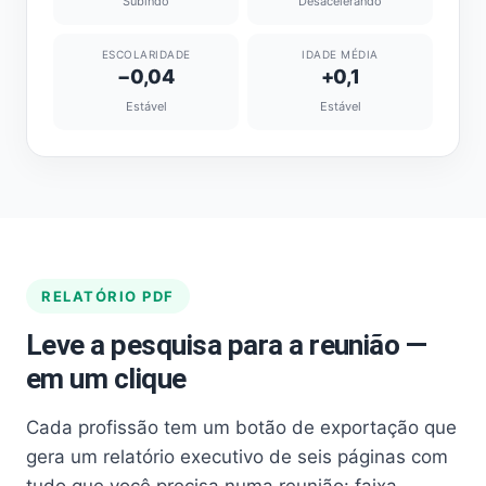
Subindo
Desacelerando
ESCOLARIDADE
IDADE MÉDIA
−0,04
+0,1
Estável
Estável
RELATÓRIO PDF
Leve a pesquisa para a reunião —
em um clique
Cada profissão tem um botão de exportação que
gera um relatório executivo de seis páginas com