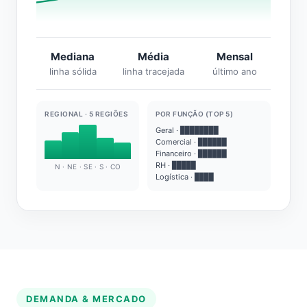
Mediana
Média
Mensal
linha sólida
linha tracejada
último ano
REGIONAL · 5 REGIÕES
POR FUNÇÃO (TOP 5)
Geral · ████████
Comercial · ██████
Financeiro · ██████
RH · █████
N · NE · SE · S · CO
Logística · ████
DEMANDA & MERCADO