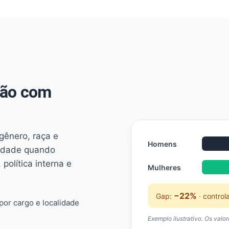
não com
 gênero, raça e
Homens
ridade quando
 política interna e
Mulheres
−22%
Gap:
· control
or cargo e localidade
Exemplo ilustrativo. Os valo