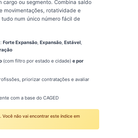
 cargo ou segmento. Combina saldo
e movimentações, rotatividade e
tudo num único número fácil de
s:
Forte Expansão
,
Expansão
,
Estável
,
tração
o
(com filtro por estado e cidade)
e por
fissões, priorizar contratações e avaliar
mente com a base do CAGED
o. Você não vai encontrar este índice em