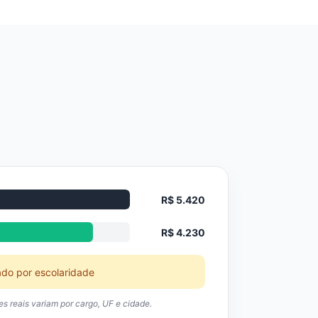
R$ 5.420
R$ 4.230
ado por escolaridade
res reais variam por cargo, UF e cidade.