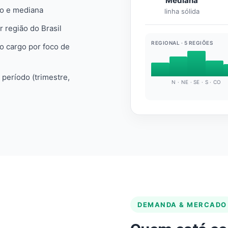
Mediana
io e mediana
linha sólida
r região do Brasil
REGIONAL · 5 REGIÕES
do cargo por foco de
e período (trimestre,
N · NE · SE · S · CO
DEMANDA & MERCADO