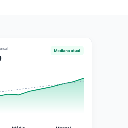
ensal
Mediana atual
0