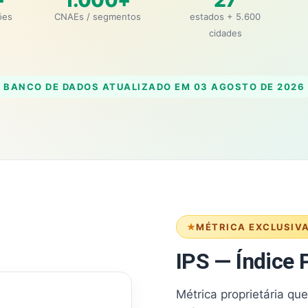
+
1.000+
27
ões
CNAEs / segmentos
estados + 5.600
cidades
BANCO DE DADOS ATUALIZADO EM
03 AGOSTO DE 2026
MÉTRICA EXCLUSIV
IPS — Índice P
Métrica proprietária qu