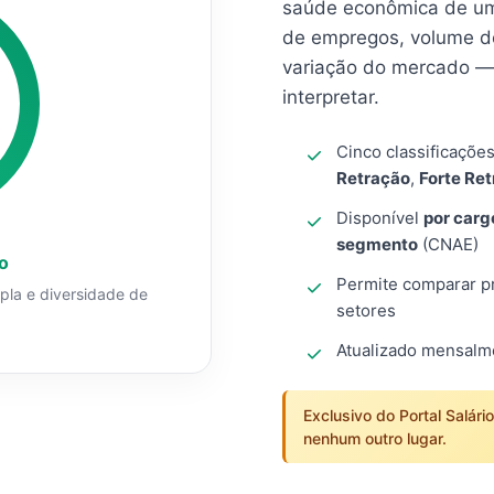
saúde econômica de um
de empregos, volume d
variação do mercado — 
interpretar.
Cinco classificaçõe
Retração
,
Forte Re
Disponível
por carg
segmento
(CNAE)
o
Permite comparar pro
mpla e diversidade de
setores
Atualizado mensal
Exclusivo do Portal Salári
nenhum outro lugar.