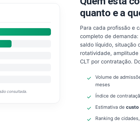
Quem está co
quanto e a qu
Para cada profissão e 
completo de demanda: 
saldo líquido, situação
rotatividade, amplitude
CLT por contratação. D
Volume de admissõ
meses
ssão consultada.
Índice de contrataçã
Estimativa de
custo
Ranking de cidades