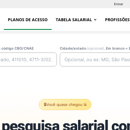
Entrar
PLANOS DE ACESSO
TABELA SALARIAL
PROFISSÕES
ou código CBO/CNAE
Cidade/estado
(opcional)
. Em branco = 
🔒
Você quase chegou lá
pesquisa salarial c