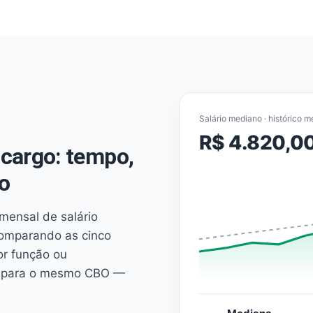
Salário mediano · histórico m
R$ 4.820,0
cargo: tempo,
o
mensal de salário
comparando as cinco
or função ou
es para o mesmo CBO —