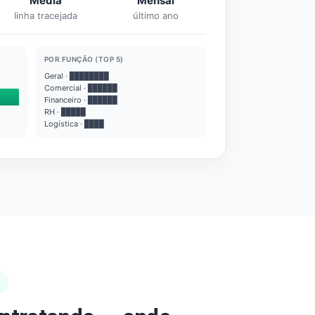
Média
Mensal
linha tracejada
último ano
POR FUNÇÃO (TOP 5)
Geral · ████████
Comercial · ██████
Financeiro · ██████
RH · █████
Logística · ████