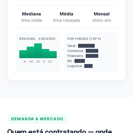
Mediana
Média
Mensal
linha sólida
linha tracejada
último ano
REGIONAL · 5 REGIÕES
POR FUNÇÃO (TOP 5)
Geral · ████████
Comercial · ██████
Financeiro · ██████
RH · █████
N · NE · SE · S · CO
Logística · ████
DEMANDA & MERCADO
Quem está contratando — onde,