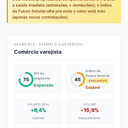
a saúde imediata (admissões + demissões); o Índice
de Futuro Setorial olha pra onde o setor está indo
(apenas novas contratações).
SEGMENTO · EXEMPLO ILUSTRATIVO
Comércio varejista
Índice de
IPS do
Futuro Setorial
segmento
75
45
EXCLUSIVO
Expansão
Estável
SALÁRIO REAL
VOLUME
+6,4%
−15,9%
Subindo
Desacelerando