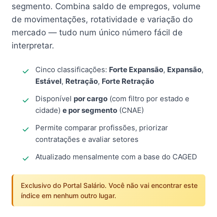
segmento. Combina saldo de empregos, volume
de movimentações, rotatividade e variação do
mercado — tudo num único número fácil de
interpretar.
Cinco classificações:
Forte Expansão
,
Expansão
,
Estável
,
Retração
,
Forte Retração
Disponível
por cargo
(com filtro por estado e
cidade)
e por segmento
(CNAE)
Permite comparar profissões, priorizar
contratações e avaliar setores
Atualizado mensalmente com a base do CAGED
Exclusivo do Portal Salário. Você não vai encontrar este
índice em nenhum outro lugar.