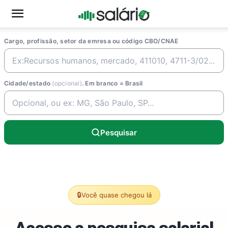
Cargo, profissão, setor da emresa ou código CBO/CNAE
Cidade/estado
(opcional)
. Em branco = Brasil
Pesquisar
🔒
Você quase chegou lá