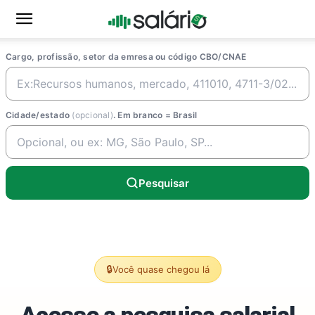
Cargo, profissão, setor da emresa ou código CBO/CNAE
Cidade/estado
(opcional)
. Em branco = Brasil
Pesquisar
🔒
Você quase chegou lá