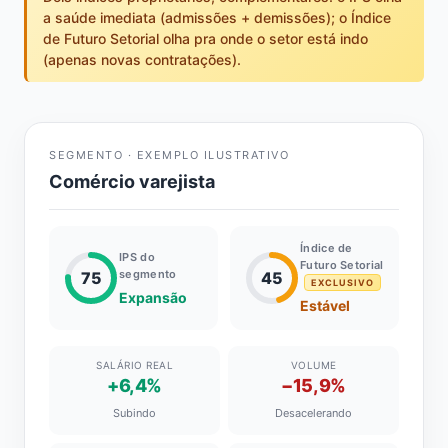
a saúde imediata (admissões + demissões); o Índice
de Futuro Setorial olha pra onde o setor está indo
(apenas novas contratações).
SEGMENTO · EXEMPLO ILUSTRATIVO
Comércio varejista
Índice de
IPS do
Futuro Setorial
segmento
75
45
EXCLUSIVO
Expansão
Estável
SALÁRIO REAL
VOLUME
+6,4%
−15,9%
Subindo
Desacelerando