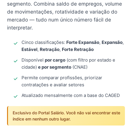
segmento. Combina saldo de empregos, volume
de movimentações, rotatividade e variação do
mercado — tudo num único número fácil de
interpretar.
Cinco classificações:
Forte Expansão
,
Expansão
,
Estável
,
Retração
,
Forte Retração
Disponível
por cargo
(com filtro por estado e
cidade)
e por segmento
(CNAE)
Permite comparar profissões, priorizar
contratações e avaliar setores
Atualizado mensalmente com a base do CAGED
Exclusivo do Portal Salário. Você não vai encontrar este
índice em nenhum outro lugar.