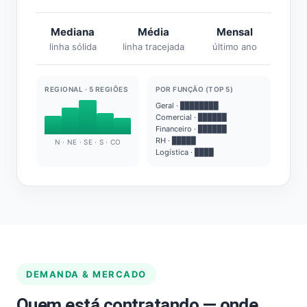
Mediana
Média
Mensal
linha sólida
linha tracejada
último ano
REGIONAL · 5 REGIÕES
POR FUNÇÃO (TOP 5)
Geral · ████████
Comercial · ██████
Financeiro · ██████
RH · █████
N · NE · SE · S · CO
Logística · ████
DEMANDA & MERCADO
Quem está contratando — onde,