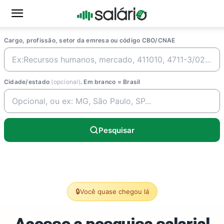
Cargo, profissão, setor da emresa ou código CBO/CNAE
Cidade/estado
(opcional)
. Em branco = Brasil
Pesquisar
🔒
Você quase chegou lá