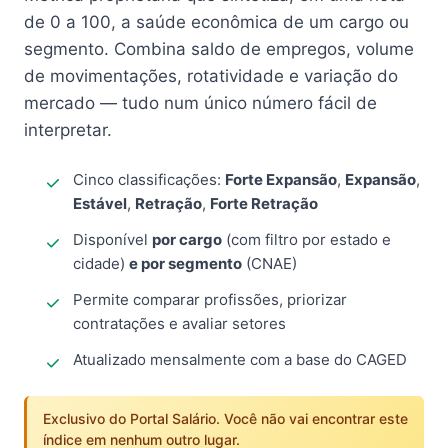
de 0 a 100, a saúde econômica de um cargo ou
segmento. Combina saldo de empregos, volume
de movimentações, rotatividade e variação do
mercado — tudo num único número fácil de
interpretar.
Cinco classificações:
Forte Expansão
,
Expansão
,
Estável
,
Retração
,
Forte Retração
Disponível
por cargo
(com filtro por estado e
cidade)
e por segmento
(CNAE)
Permite comparar profissões, priorizar
contratações e avaliar setores
Atualizado mensalmente com a base do CAGED
Exclusivo do Portal Salário. Você não vai encontrar este
índice em nenhum outro lugar.