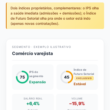
Dois índices proprietários, complementares: o IPS olha
a saúde imediata (admissões + demissões); o Índice
de Futuro Setorial olha pra onde o setor está indo
(apenas novas contratações).
SEGMENTO · EXEMPLO ILUSTRATIVO
Comércio varejista
Índice de
IPS do
Futuro Setorial
segmento
75
45
EXCLUSIVO
Expansão
Estável
SALÁRIO REAL
VOLUME
+6,4%
−15,9%