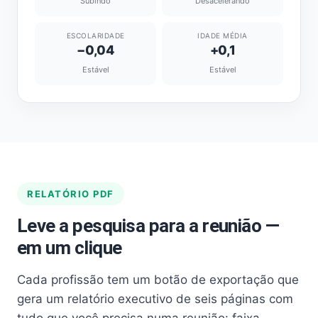
Subindo
Desacelerando
ESCOLARIDADE
IDADE MÉDIA
−0,04
+0,1
Estável
Estável
RELATÓRIO PDF
Leve a pesquisa para a reunião —
em um clique
Cada profissão tem um botão de exportação que
gera um relatório executivo de seis páginas com