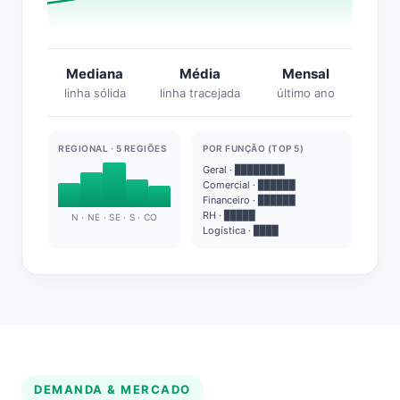
Mediana
Média
Mensal
linha sólida
linha tracejada
último ano
REGIONAL · 5 REGIÕES
POR FUNÇÃO (TOP 5)
Geral · ████████
Comercial · ██████
Financeiro · ██████
RH · █████
N · NE · SE · S · CO
Logística · ████
DEMANDA & MERCADO