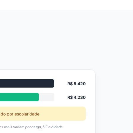
R$ 5.420
R$ 4.230
ado por escolaridade
res reais variam por cargo, UF e cidade.