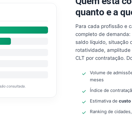
Quem está co
quanto e a qu
Para cada profissão e 
completo de demanda: 
saldo líquido, situação
rotatividade, amplitude
CLT por contratação. D
Volume de admissõ
meses
ssão consultada.
Índice de contrataçã
Estimativa de
custo
Ranking de cidades