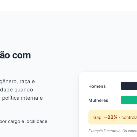
não com
 gênero, raça e
Homens
ridade quando
 política interna e
Mulheres
−22%
Gap:
· control
or cargo e localidade
Exemplo ilustrativo. Os valo