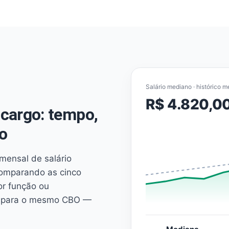
Salário mediano · histórico m
R$ 4.820,0
cargo: tempo,
o
mensal de salário
comparando as cinco
or função ou
es para o mesmo CBO —