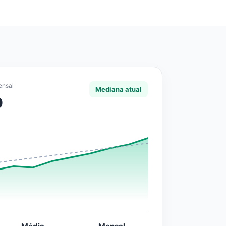
ensal
Mediana atual
0