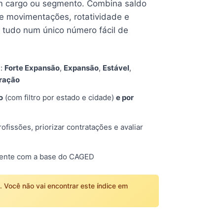
 cargo ou segmento. Combina saldo
e movimentações, rotatividade e
tudo num único número fácil de
s:
Forte Expansão
,
Expansão
,
Estável
,
tração
o
(com filtro por estado e cidade)
e por
fissões, priorizar contratações e avaliar
mente com a base do CAGED
o. Você não vai encontrar este índice em