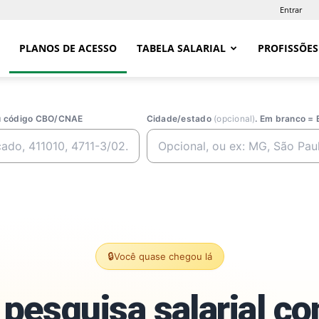
Entrar
PLANOS DE ACESSO
TABELA SALARIAL
PROFISSÕES
ou código CBO/CNAE
Cidade/estado
(opcional)
. Em branco = 
🔒
Você quase chegou lá
pesquisa salarial c