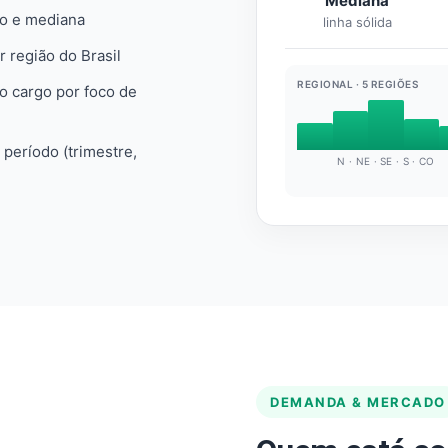
Mediana
io e mediana
linha sólida
r região do Brasil
REGIONAL · 5 REGIÕES
do cargo por foco de
e período (trimestre,
N · NE · SE · S · CO
DEMANDA & MERCADO