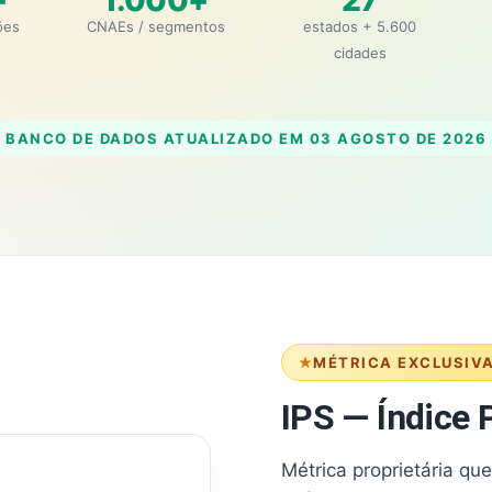
+
1.000+
27
ões
CNAEs / segmentos
estados + 5.600
cidades
BANCO DE DADOS ATUALIZADO EM
03 AGOSTO DE 2026
MÉTRICA EXCLUSIV
IPS — Índice P
Métrica proprietária qu