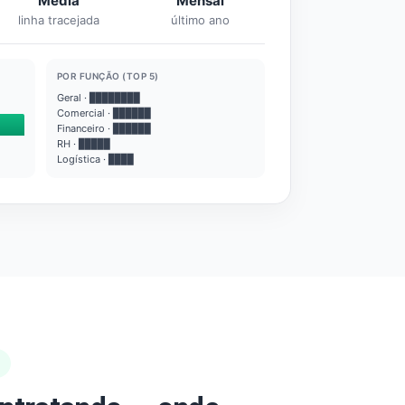
Média
Mensal
linha tracejada
último ano
POR FUNÇÃO (TOP 5)
Geral · ████████
Comercial · ██████
Financeiro · ██████
RH · █████
Logística · ████