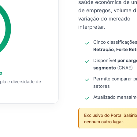
saúde econômica de um
de empregos, volume d
variação do mercado — 
interpretar.
Cinco classificaçõe
Retração
,
Forte Re
Disponível
por carg
segmento
(CNAE)
o
Permite comparar pro
mpla e diversidade de
setores
Atualizado mensal
Exclusivo do Portal Salári
nenhum outro lugar.