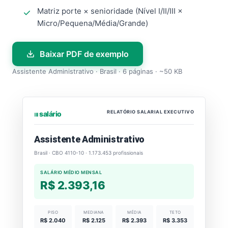
Matriz porte × senioridade (Nível I/II/III ×
Micro/Pequena/Média/Grande)
Baixar PDF de exemplo
Assistente Administrativo · Brasil · 6 páginas · ~50 KB
RELATÓRIO SALARIAL EXECUTIVO
⏐⏐⏐ salário
Assistente Administrativo
Brasil · CBO 4110-10 · 1.173.453 profissionais
SALÁRIO MÉDIO MENSAL
R$ 2.393,16
PISO
MEDIANA
MÉDIA
TETO
R$ 2.040
R$ 2.125
R$ 2.393
R$ 3.353