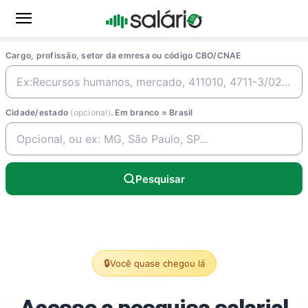
Cargo, profissão, setor da emresa ou código CBO/CNAE
Cidade/estado
(opcional)
. Em branco = Brasil
Pesquisar
🔒
Você quase chegou lá