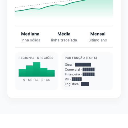
Mediana
Média
Mensal
linha sólida
linha tracejada
último ano
REGIONAL · 5 REGIÕES
POR FUNÇÃO (TOP 5)
Geral · ████████
Comercial · ██████
Financeiro · ██████
RH · █████
N · NE · SE · S · CO
Logística · ████