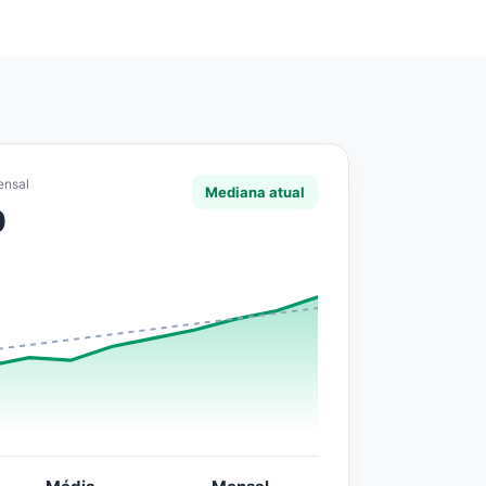
ensal
Mediana atual
0