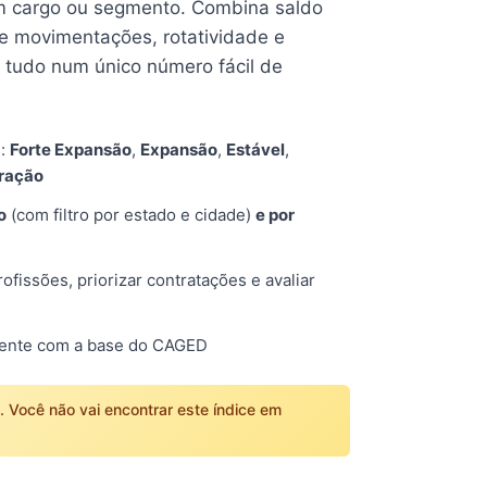
 cargo ou segmento. Combina saldo
e movimentações, rotatividade e
tudo num único número fácil de
s:
Forte Expansão
,
Expansão
,
Estável
,
tração
o
(com filtro por estado e cidade)
e por
fissões, priorizar contratações e avaliar
mente com a base do CAGED
o. Você não vai encontrar este índice em