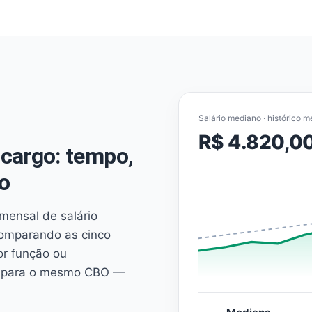
Salário mediano · histórico m
R$ 4.820,0
cargo: tempo,
o
mensal de salário
comparando as cinco
or função ou
es para o mesmo CBO —