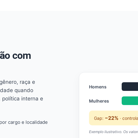
não com
 gênero, raça e
Homens
ridade quando
 política interna e
Mulheres
−22%
Gap:
· control
or cargo e localidade
Exemplo ilustrativo. Os valo