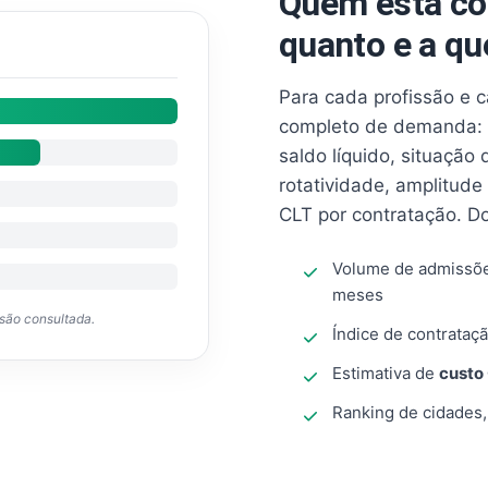
Quem está co
quanto e a qu
Para cada profissão e 
completo de demanda: 
saldo líquido, situação
rotatividade, amplitude
CLT por contratação. D
Volume de admissõ
meses
ssão consultada.
Índice de contrataçã
Estimativa de
custo
Ranking de cidades