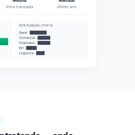
Média
Mensal
linha tracejada
último ano
POR FUNÇÃO (TOP 5)
Geral · ████████
Comercial · ██████
Financeiro · ██████
RH · █████
Logística · ████