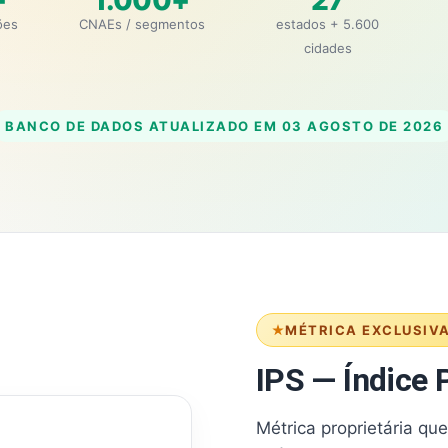
+
1.000+
27
ões
CNAEs / segmentos
estados + 5.600
cidades
BANCO DE DADOS ATUALIZADO EM
03 AGOSTO DE 2026
MÉTRICA EXCLUSIV
IPS — Índice P
Métrica proprietária qu