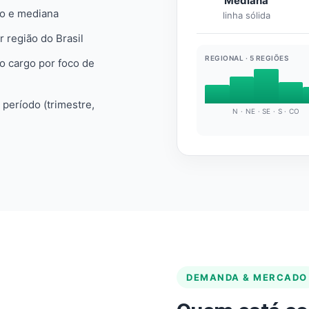
Mediana
io e mediana
linha sólida
r região do Brasil
REGIONAL · 5 REGIÕES
do cargo por foco de
e período (trimestre,
N · NE · SE · S · CO
DEMANDA & MERCADO