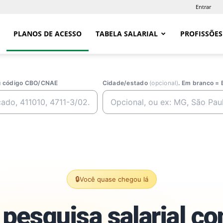
Entrar
PLANOS DE ACESSO
TABELA SALARIAL
PROFISSÕES
ou código CBO/CNAE
Cidade/estado
(opcional)
. Em branco = 
🔒
Você quase chegou lá
pesquisa salarial c