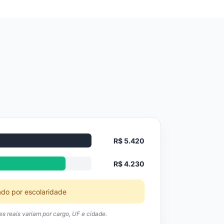
R$ 5.420
R$ 4.230
ado por escolaridade
res reais variam por cargo, UF e cidade.