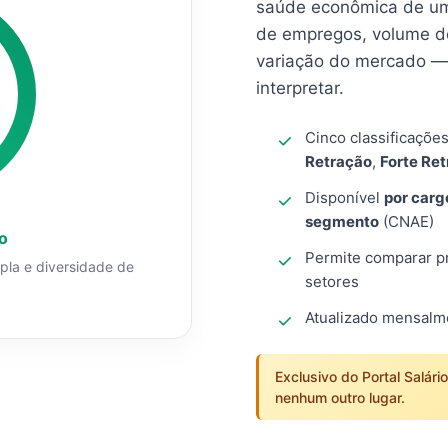
saúde econômica de um
de empregos, volume d
variação do mercado — 
interpretar.
Cinco classificaçõe
Retração
,
Forte Re
Disponível
por carg
segmento
(CNAE)
o
Permite comparar pro
mpla e diversidade de
setores
Atualizado mensal
Exclusivo do Portal Salári
nenhum outro lugar.