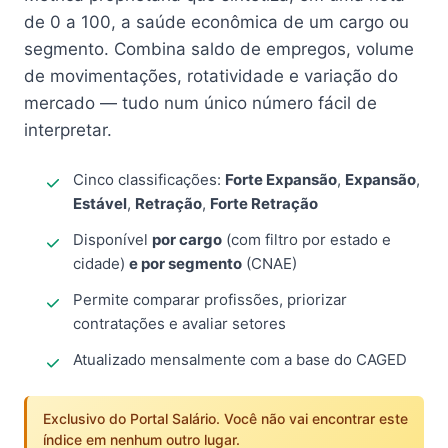
de 0 a 100, a saúde econômica de um cargo ou
segmento. Combina saldo de empregos, volume
de movimentações, rotatividade e variação do
mercado — tudo num único número fácil de
interpretar.
Cinco classificações:
Forte Expansão
,
Expansão
,
Estável
,
Retração
,
Forte Retração
Disponível
por cargo
(com filtro por estado e
cidade)
e por segmento
(CNAE)
Permite comparar profissões, priorizar
contratações e avaliar setores
Atualizado mensalmente com a base do CAGED
Exclusivo do Portal Salário. Você não vai encontrar este
índice em nenhum outro lugar.