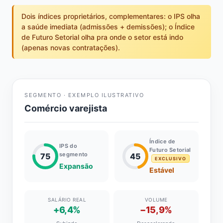
Dois índices proprietários, complementares: o IPS olha
a saúde imediata (admissões + demissões); o Índice
de Futuro Setorial olha pra onde o setor está indo
(apenas novas contratações).
SEGMENTO · EXEMPLO ILUSTRATIVO
Comércio varejista
Índice de
IPS do
Futuro Setorial
segmento
75
45
EXCLUSIVO
Expansão
Estável
SALÁRIO REAL
VOLUME
+6,4%
−15,9%