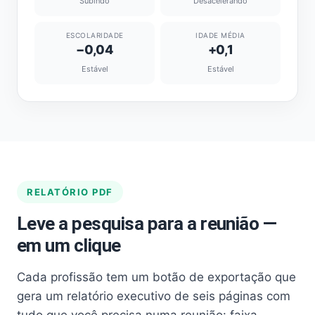
Subindo
Desacelerando
ESCOLARIDADE
IDADE MÉDIA
−0,04
+0,1
Estável
Estável
RELATÓRIO PDF
Leve a pesquisa para a reunião —
em um clique
Cada profissão tem um botão de exportação que
gera um relatório executivo de seis páginas com