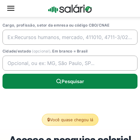
Cargo, profissão, setor da emresa ou código CBO/CNAE
Cidade/estado
(opcional)
. Em branco = Brasil
Pesquisar
🔒
Você quase chegou lá