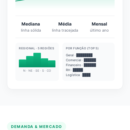
Mediana
Média
Mensal
linha sólida
linha tracejada
último ano
REGIONAL · 5 REGIÕES
POR FUNÇÃO (TOP 5)
Geral · ████████
Comercial · ██████
Financeiro · ██████
RH · █████
N · NE · SE · S · CO
Logística · ████
DEMANDA & MERCADO