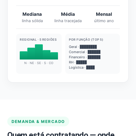
Mediana
Média
Mensal
linha sólida
linha tracejada
último ano
REGIONAL · 5 REGIÕES
POR FUNÇÃO (TOP 5)
Geral · ████████
Comercial · ██████
Financeiro · ██████
RH · █████
N · NE · SE · S · CO
Logística · ████
DEMANDA & MERCADO
Quem está contratando — onde,