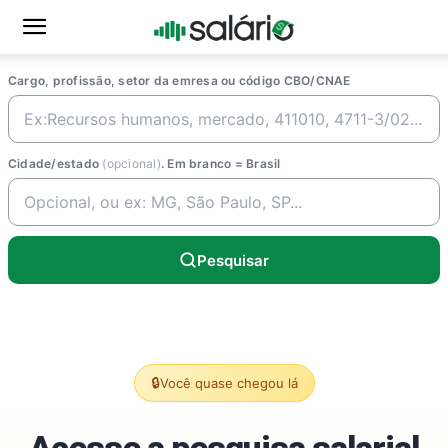
Cargo, profissão, setor da emresa ou código CBO/CNAE
Cidade/estado
(opcional)
. Em branco = Brasil
Pesquisar
🔒
Você quase chegou lá