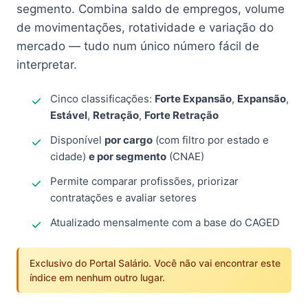
segmento. Combina saldo de empregos, volume
de movimentações, rotatividade e variação do
mercado — tudo num único número fácil de
interpretar.
Cinco classificações:
Forte Expansão
,
Expansão
,
Estável
,
Retração
,
Forte Retração
Disponível
por cargo
(com filtro por estado e
cidade)
e por segmento
(CNAE)
Permite comparar profissões, priorizar
contratações e avaliar setores
Atualizado mensalmente com a base do CAGED
Exclusivo do Portal Salário. Você não vai encontrar este
índice em nenhum outro lugar.