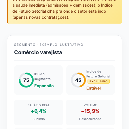
a saúde imediata (admissões + demissões); o Índice
de Futuro Setorial olha pra onde o setor está indo
(apenas novas contratações).
SEGMENTO · EXEMPLO ILUSTRATIVO
Comércio varejista
Índice de
IPS do
Futuro Setorial
segmento
75
45
EXCLUSIVO
Expansão
Estável
SALÁRIO REAL
VOLUME
+6,4%
−15,9%
Subindo
Desacelerando