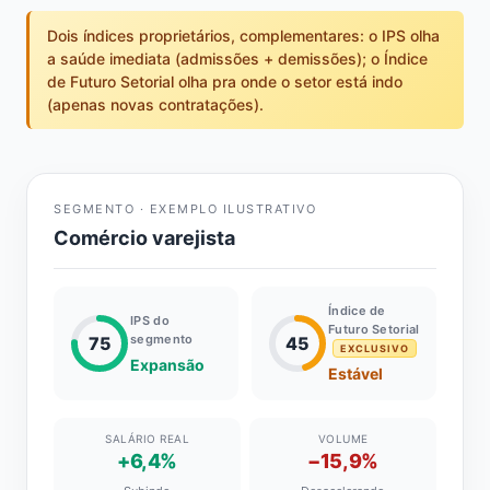
Dois índices proprietários, complementares: o IPS olha
a saúde imediata (admissões + demissões); o Índice
de Futuro Setorial olha pra onde o setor está indo
(apenas novas contratações).
SEGMENTO · EXEMPLO ILUSTRATIVO
Comércio varejista
Índice de
IPS do
Futuro Setorial
segmento
75
45
EXCLUSIVO
Expansão
Estável
SALÁRIO REAL
VOLUME
+6,4%
−15,9%