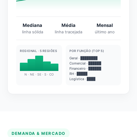
Mediana
Média
Mensal
linha sólida
linha tracejada
último ano
REGIONAL · 5 REGIÕES
POR FUNÇÃO (TOP 5)
Geral · ████████
Comercial · ██████
Financeiro · ██████
RH · █████
N · NE · SE · S · CO
Logística · ████
DEMANDA & MERCADO