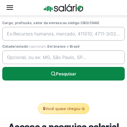
Cargo, profissão, setor da emresa ou código CBO/CNAE
Cidade/estado
(opcional)
. Em branco = Brasil
Pesquisar
🔒
Você quase chegou lá