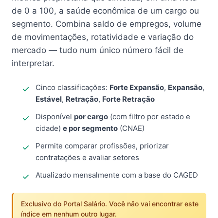
de 0 a 100, a saúde econômica de um cargo ou
segmento. Combina saldo de empregos, volume
de movimentações, rotatividade e variação do
mercado — tudo num único número fácil de
interpretar.
Cinco classificações:
Forte Expansão
,
Expansão
,
Estável
,
Retração
,
Forte Retração
Disponível
por cargo
(com filtro por estado e
cidade)
e por segmento
(CNAE)
Permite comparar profissões, priorizar
contratações e avaliar setores
Atualizado mensalmente com a base do CAGED
Exclusivo do Portal Salário. Você não vai encontrar este
índice em nenhum outro lugar.