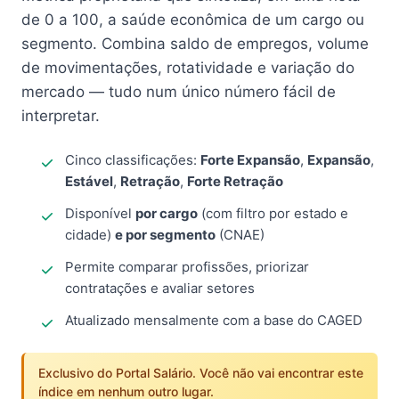
de 0 a 100, a saúde econômica de um cargo ou
segmento. Combina saldo de empregos, volume
de movimentações, rotatividade e variação do
mercado — tudo num único número fácil de
interpretar.
Cinco classificações:
Forte Expansão
,
Expansão
,
Estável
,
Retração
,
Forte Retração
Disponível
por cargo
(com filtro por estado e
cidade)
e por segmento
(CNAE)
Permite comparar profissões, priorizar
contratações e avaliar setores
Atualizado mensalmente com a base do CAGED
Exclusivo do Portal Salário. Você não vai encontrar este
índice em nenhum outro lugar.