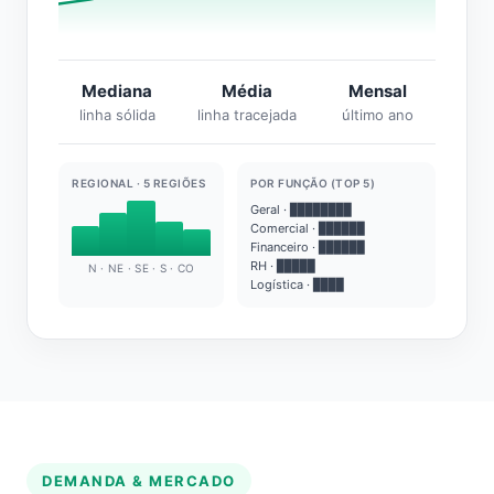
Mediana
Média
Mensal
linha sólida
linha tracejada
último ano
REGIONAL · 5 REGIÕES
POR FUNÇÃO (TOP 5)
Geral · ████████
Comercial · ██████
Financeiro · ██████
RH · █████
N · NE · SE · S · CO
Logística · ████
DEMANDA & MERCADO