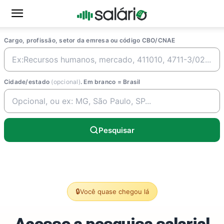
Cargo, profissão, setor da emresa ou código CBO/CNAE
Cidade/estado
(opcional)
. Em branco = Brasil
Pesquisar
🔒
Você quase chegou lá