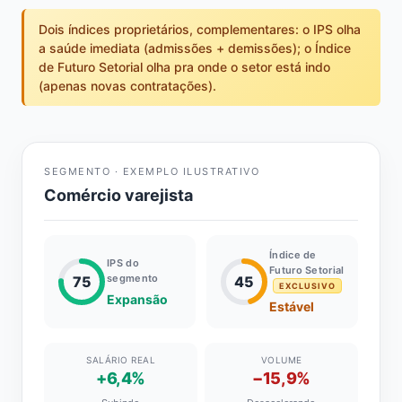
Dois índices proprietários, complementares: o IPS olha
a saúde imediata (admissões + demissões); o Índice
de Futuro Setorial olha pra onde o setor está indo
(apenas novas contratações).
SEGMENTO · EXEMPLO ILUSTRATIVO
Comércio varejista
Índice de
IPS do
Futuro Setorial
segmento
75
45
EXCLUSIVO
Expansão
Estável
SALÁRIO REAL
VOLUME
+6,4%
−15,9%