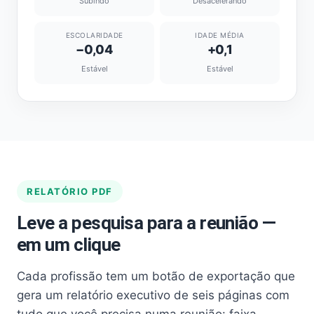
Subindo
Desacelerando
ESCOLARIDADE
IDADE MÉDIA
−0,04
+0,1
Estável
Estável
RELATÓRIO PDF
Leve a pesquisa para a reunião —
em um clique
Cada profissão tem um botão de exportação que
gera um relatório executivo de seis páginas com