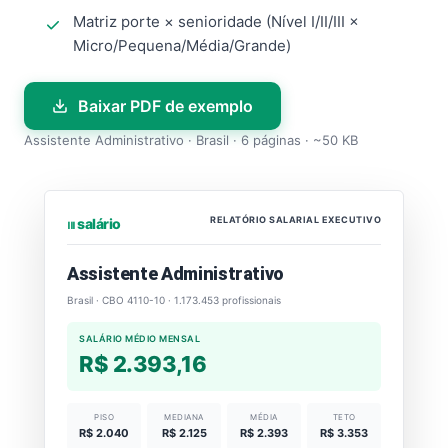
Matriz porte × senioridade (Nível I/II/III ×
Micro/Pequena/Média/Grande)
Baixar PDF de exemplo
Assistente Administrativo · Brasil · 6 páginas · ~50 KB
RELATÓRIO SALARIAL EXECUTIVO
⏐⏐⏐ salário
Assistente Administrativo
Brasil · CBO 4110-10 · 1.173.453 profissionais
SALÁRIO MÉDIO MENSAL
R$ 2.393,16
PISO
MEDIANA
MÉDIA
TETO
R$ 2.040
R$ 2.125
R$ 2.393
R$ 3.353