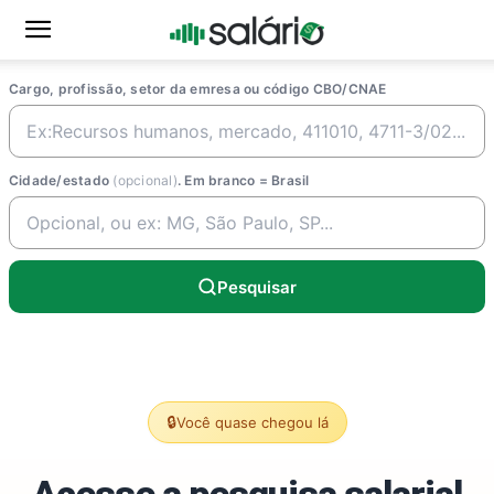
Cargo, profissão, setor da emresa ou código CBO/CNAE
Cidade/estado
(opcional)
. Em branco = Brasil
Pesquisar
🔒
Você quase chegou lá