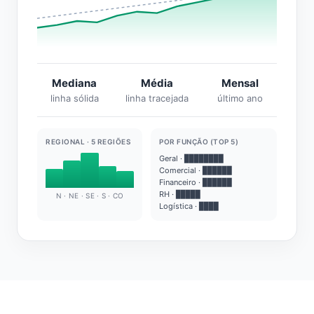
Mediana
Média
Mensal
linha sólida
linha tracejada
último ano
REGIONAL · 5 REGIÕES
POR FUNÇÃO (TOP 5)
Geral · ████████
Comercial · ██████
Financeiro · ██████
RH · █████
N · NE · SE · S · CO
Logística · ████