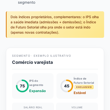
segmento
Dois índices proprietários, complementares: o IPS olha
a saúde imediata (admissões + demissões); o Índice
de Futuro Setorial olha pra onde o setor está indo
(apenas novas contratações).
SEGMENTO · EXEMPLO ILUSTRATIVO
Comércio varejista
Índice de
IPS do
Futuro Setorial
segmento
75
45
EXCLUSIVO
Expansão
Estável
SALÁRIO REAL
VOLUME