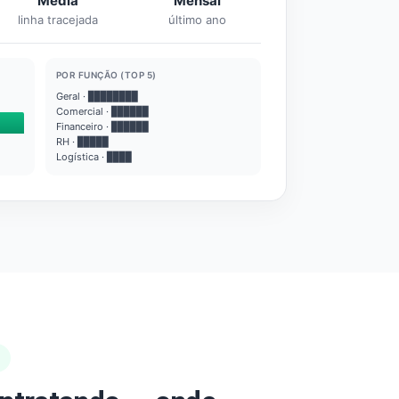
Média
Mensal
linha tracejada
último ano
POR FUNÇÃO (TOP 5)
Geral · ████████
Comercial · ██████
Financeiro · ██████
RH · █████
Logística · ████