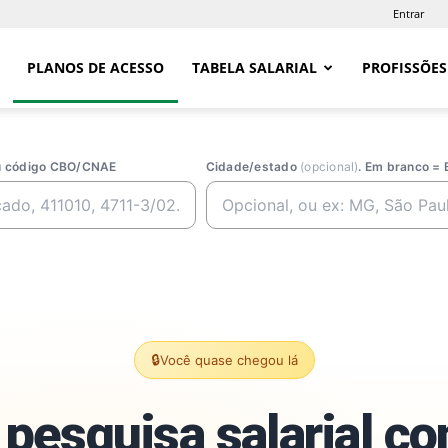
Entrar
PLANOS DE ACESSO
TABELA SALARIAL
PROFISSÕES
ou código CBO/CNAE
Cidade/estado
(opcional)
. Em branco = 
🔒
Você quase chegou lá
pesquisa salarial c