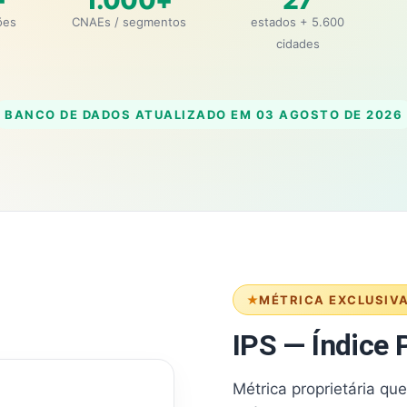
+
1.000+
27
ões
CNAEs / segmentos
estados + 5.600
cidades
BANCO DE DADOS ATUALIZADO EM
03 AGOSTO DE 2026
MÉTRICA EXCLUSIV
IPS — Índice P
Métrica proprietária qu