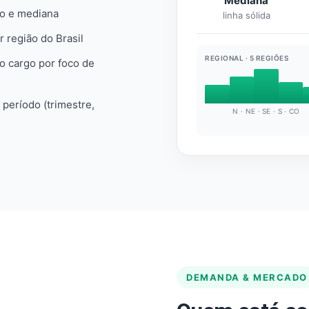
Mediana
io e mediana
linha sólida
r região do Brasil
REGIONAL · 5 REGIÕES
do cargo por foco de
e período (trimestre,
N · NE · SE · S · CO
DEMANDA & MERCADO