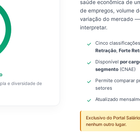
saúde econômica de um
de empregos, volume d
variação do mercado — 
interpretar.
Cinco classificaçõe
Retração
,
Forte Re
Disponível
por carg
segmento
(CNAE)
o
Permite comparar pro
mpla e diversidade de
setores
Atualizado mensal
Exclusivo do Portal Salári
nenhum outro lugar.