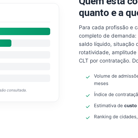
Quem está co
quanto e a qu
Para cada profissão e 
completo de demanda: 
saldo líquido, situação
rotatividade, amplitude
CLT por contratação. D
Volume de admissõ
meses
ssão consultada.
Índice de contrataçã
Estimativa de
custo
Ranking de cidades