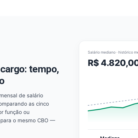
Salário mediano · histórico m
R$ 4.820,0
cargo: tempo,
o
mensal de salário
comparando as cinco
or função ou
es para o mesmo CBO —