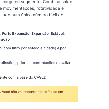
 cargo ou segmento. Combina saldo
e movimentações, rotatividade e
tudo num único número fácil de
s:
Forte Expansão
,
Expansão
,
Estável
,
tração
o
(com filtro por estado e cidade)
e por
fissões, priorizar contratações e avaliar
mente com a base do CAGED
o. Você não vai encontrar este índice em