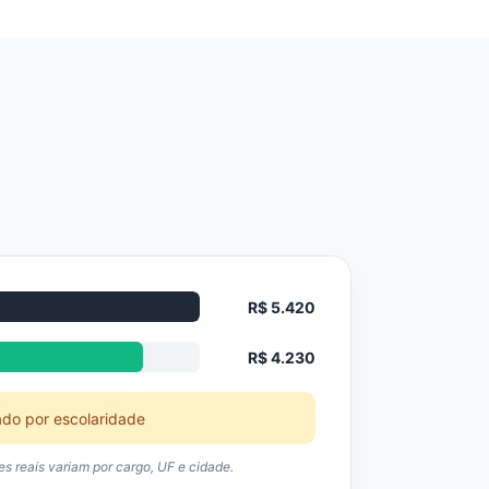
R$ 5.420
R$ 4.230
ado por escolaridade
res reais variam por cargo, UF e cidade.