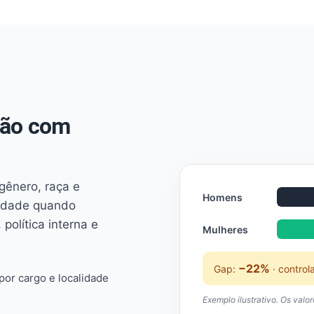
não com
 gênero, raça e
Homens
ridade quando
 política interna e
Mulheres
−22%
Gap:
· control
or cargo e localidade
Exemplo ilustrativo. Os valo