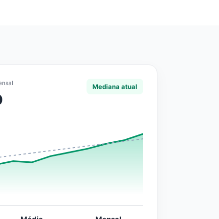
ensal
Mediana atual
0