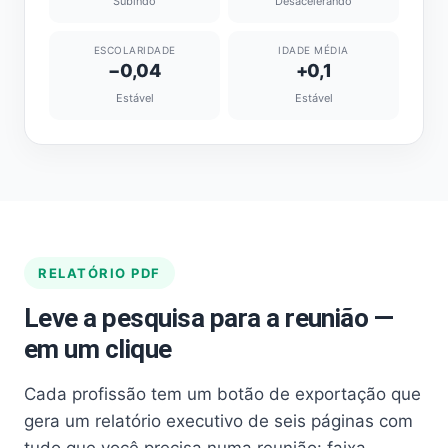
Subindo
Desacelerando
ESCOLARIDADE
IDADE MÉDIA
−0,04
+0,1
Estável
Estável
RELATÓRIO PDF
Leve a pesquisa para a reunião —
em um clique
Cada profissão tem um botão de exportação que
gera um relatório executivo de seis páginas com