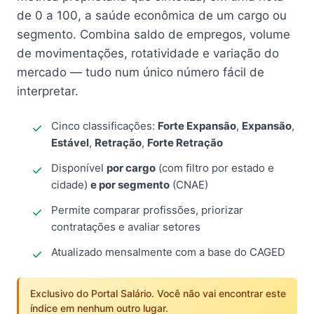
de 0 a 100, a saúde econômica de um cargo ou
segmento. Combina saldo de empregos, volume
de movimentações, rotatividade e variação do
mercado — tudo num único número fácil de
interpretar.
Cinco classificações:
Forte Expansão
,
Expansão
,
Estável
,
Retração
,
Forte Retração
Disponível
por cargo
(com filtro por estado e
cidade)
e por segmento
(CNAE)
Permite comparar profissões, priorizar
contratações e avaliar setores
Atualizado mensalmente com a base do CAGED
Exclusivo do Portal Salário. Você não vai encontrar este
índice em nenhum outro lugar.