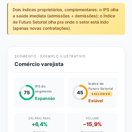
Dois índices proprietários, complementares: o IPS olha
a saúde imediata (admissões + demissões); o Índice
de Futuro Setorial olha pra onde o setor está indo
(apenas novas contratações).
SEGMENTO · EXEMPLO ILUSTRATIVO
Comércio varejista
Índice de
IPS do
Futuro Setorial
segmento
75
45
EXCLUSIVO
Expansão
Estável
SALÁRIO REAL
VOLUME
+6,4%
−15,9%