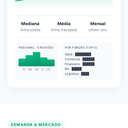
Mediana
Média
Mensal
linha sólida
linha tracejada
último ano
REGIONAL · 5 REGIÕES
POR FUNÇÃO (TOP 5)
Geral · ████████
Comercial · ██████
Financeiro · ██████
RH · █████
N · NE · SE · S · CO
Logística · ████
DEMANDA & MERCADO