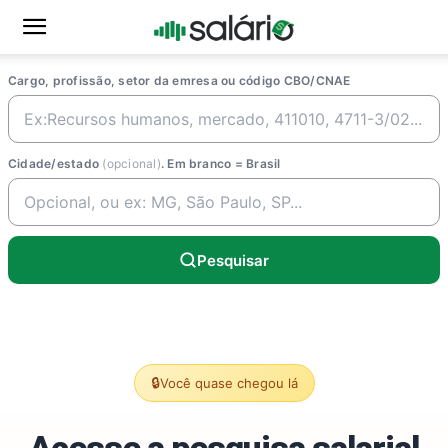
Cargo, profissão, setor da emresa ou código CBO/CNAE
Cidade/estado
(opcional)
. Em branco = Brasil
Pesquisar
🔒
Você quase chegou lá