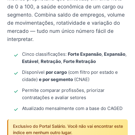
de 0 a 100, a saúde econômica de um cargo ou
segmento. Combina saldo de empregos, volume
de movimentações, rotatividade e variação do
mercado — tudo num único número fácil de
interpretar.
Cinco classificações:
Forte Expansão
,
Expansão
,
Estável
,
Retração
,
Forte Retração
Disponível
por cargo
(com filtro por estado e
cidade)
e por segmento
(CNAE)
Permite comparar profissões, priorizar
contratações e avaliar setores
Atualizado mensalmente com a base do CAGED
Exclusivo do Portal Salário. Você não vai encontrar este
índice em nenhum outro lugar.