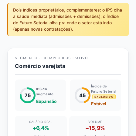
Dois índices proprietários, complementares: o IPS olha
a saúde imediata (admissões + demissões); o Índice
de Futuro Setorial olha pra onde o setor está indo
(apenas novas contratações).
SEGMENTO · EXEMPLO ILUSTRATIVO
Comércio varejista
Índice de
IPS do
Futuro Setorial
segmento
75
45
EXCLUSIVO
Expansão
Estável
SALÁRIO REAL
VOLUME
+6,4%
−15,9%