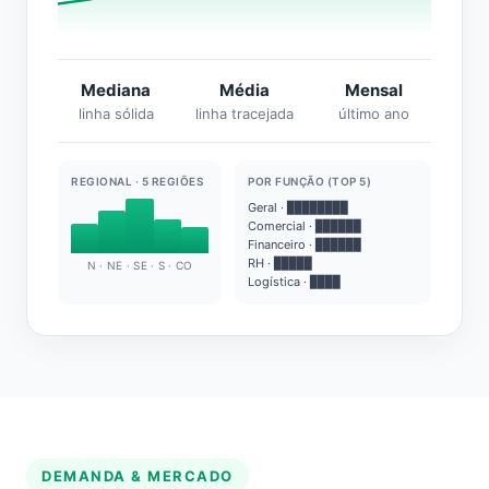
Mediana
Média
Mensal
linha sólida
linha tracejada
último ano
REGIONAL · 5 REGIÕES
POR FUNÇÃO (TOP 5)
Geral · ████████
Comercial · ██████
Financeiro · ██████
RH · █████
N · NE · SE · S · CO
Logística · ████
DEMANDA & MERCADO