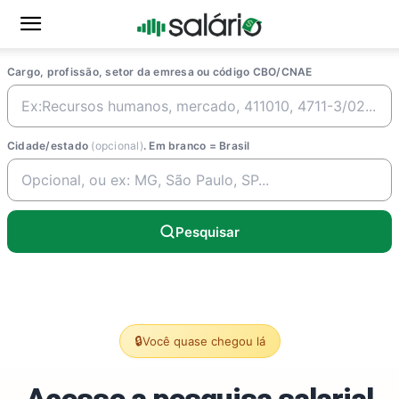
Cargo, profissão, setor da emresa ou código CBO/CNAE
Cidade/estado
(opcional)
. Em branco = Brasil
Pesquisar
🔒
Você quase chegou lá