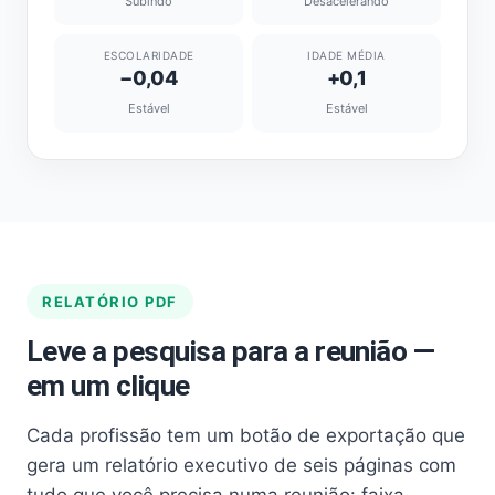
Subindo
Desacelerando
ESCOLARIDADE
IDADE MÉDIA
−0,04
+0,1
Estável
Estável
RELATÓRIO PDF
Leve a pesquisa para a reunião —
em um clique
Cada profissão tem um botão de exportação que
gera um relatório executivo de seis páginas com