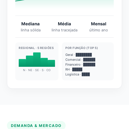
Mediana
Média
Mensal
linha sólida
linha tracejada
último ano
REGIONAL · 5 REGIÕES
POR FUNÇÃO (TOP 5)
Geral · ████████
Comercial · ██████
Financeiro · ██████
RH · █████
N · NE · SE · S · CO
Logística · ████
DEMANDA & MERCADO