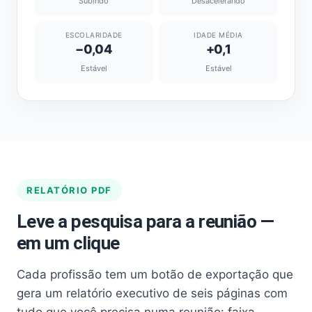
Subindo
Desacelerando
ESCOLARIDADE
IDADE MÉDIA
−0,04
+0,1
Estável
Estável
RELATÓRIO PDF
Leve a pesquisa para a reunião —
em um clique
Cada profissão tem um botão de exportação que
gera um relatório executivo de seis páginas com