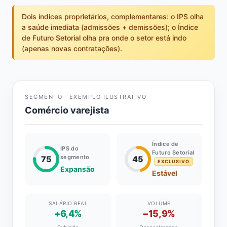
Dois índices proprietários, complementares: o IPS olha
a saúde imediata (admissões + demissões); o Índice
de Futuro Setorial olha pra onde o setor está indo
(apenas novas contratações).
SEGMENTO · EXEMPLO ILUSTRATIVO
Comércio varejista
Índice de
IPS do
Futuro Setorial
segmento
75
45
EXCLUSIVO
Expansão
Estável
SALÁRIO REAL
VOLUME
+6,4%
−15,9%