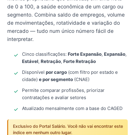
de 0 a 100, a saúde econômica de um cargo ou
segmento. Combina saldo de empregos, volume
de movimentações, rotatividade e variação do
mercado — tudo num único número fácil de
interpretar.
Cinco classificações:
Forte Expansão
,
Expansão
,
Estável
,
Retração
,
Forte Retração
Disponível
por cargo
(com filtro por estado e
cidade)
e por segmento
(CNAE)
Permite comparar profissões, priorizar
contratações e avaliar setores
Atualizado mensalmente com a base do CAGED
Exclusivo do Portal Salário. Você não vai encontrar este
índice em nenhum outro lugar.