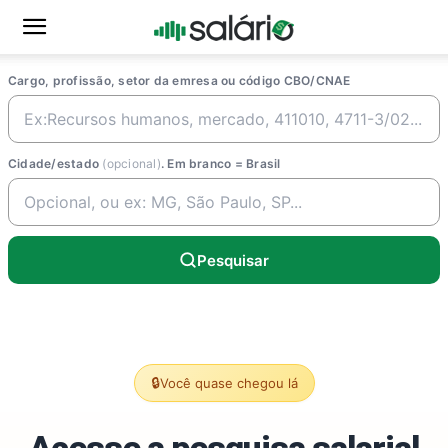
Cargo, profissão, setor da emresa ou código CBO/CNAE
Cidade/estado
(opcional)
. Em branco = Brasil
Pesquisar
🔒
Você quase chegou lá