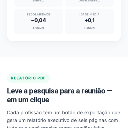
Subindo
Desacelerando
ESCOLARIDADE
IDADE MÉDIA
−0,04
+0,1
Estável
Estável
RELATÓRIO PDF
Leve a pesquisa para a reunião —
em um clique
Cada profissão tem um botão de exportação que
gera um relatório executivo de seis páginas com