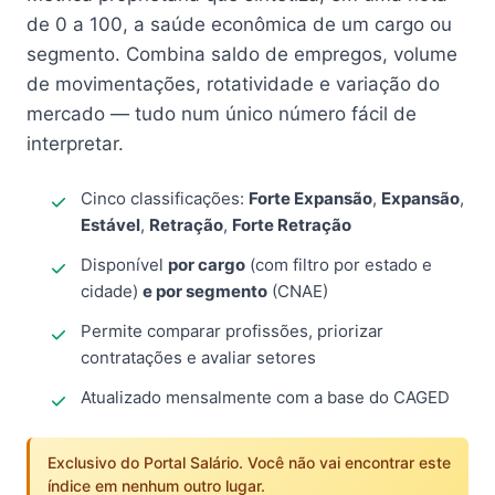
de 0 a 100, a saúde econômica de um cargo ou
segmento. Combina saldo de empregos, volume
de movimentações, rotatividade e variação do
mercado — tudo num único número fácil de
interpretar.
Cinco classificações:
Forte Expansão
,
Expansão
,
Estável
,
Retração
,
Forte Retração
Disponível
por cargo
(com filtro por estado e
cidade)
e por segmento
(CNAE)
Permite comparar profissões, priorizar
contratações e avaliar setores
Atualizado mensalmente com a base do CAGED
Exclusivo do Portal Salário. Você não vai encontrar este
índice em nenhum outro lugar.