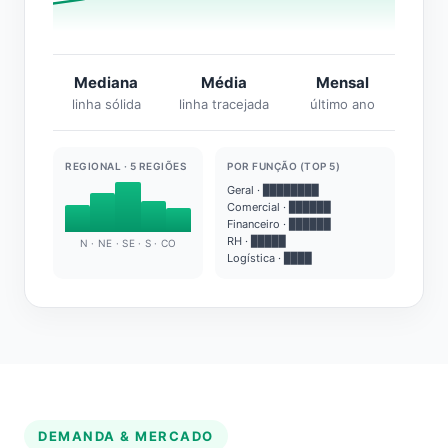
Mediana
Média
Mensal
linha sólida
linha tracejada
último ano
REGIONAL · 5 REGIÕES
POR FUNÇÃO (TOP 5)
Geral · ████████
Comercial · ██████
Financeiro · ██████
RH · █████
N · NE · SE · S · CO
Logística · ████
DEMANDA & MERCADO