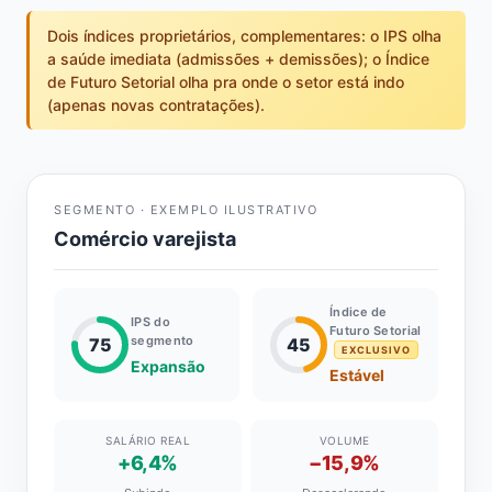
Dois índices proprietários, complementares: o IPS olha
a saúde imediata (admissões + demissões); o Índice
de Futuro Setorial olha pra onde o setor está indo
(apenas novas contratações).
SEGMENTO · EXEMPLO ILUSTRATIVO
Comércio varejista
Índice de
IPS do
Futuro Setorial
segmento
75
45
EXCLUSIVO
Expansão
Estável
SALÁRIO REAL
VOLUME
+6,4%
−15,9%