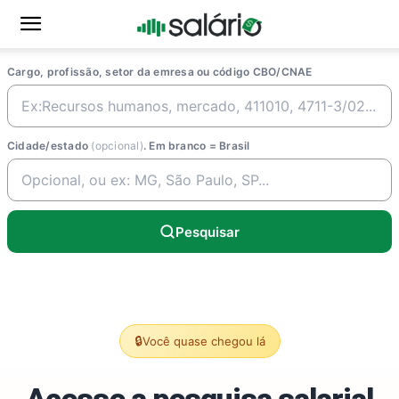
Cargo, profissão, setor da emresa ou código CBO/CNAE
Cidade/estado
(opcional)
. Em branco = Brasil
Pesquisar
🔒
Você quase chegou lá