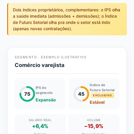
Dois índices proprietários, complementares: o IPS olha
a saúde imediata (admissões + demissões); o Índice
de Futuro Setorial olha pra onde o setor está indo
(apenas novas contratações).
SEGMENTO · EXEMPLO ILUSTRATIVO
Comércio varejista
Índice de
IPS do
Futuro Setorial
segmento
75
45
EXCLUSIVO
Expansão
Estável
SALÁRIO REAL
VOLUME
+6,4%
−15,9%