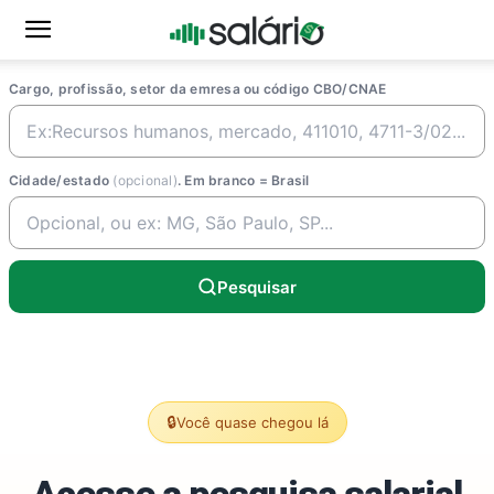
Cargo, profissão, setor da emresa ou código CBO/CNAE
Cidade/estado
(opcional)
. Em branco = Brasil
Pesquisar
🔒
Você quase chegou lá