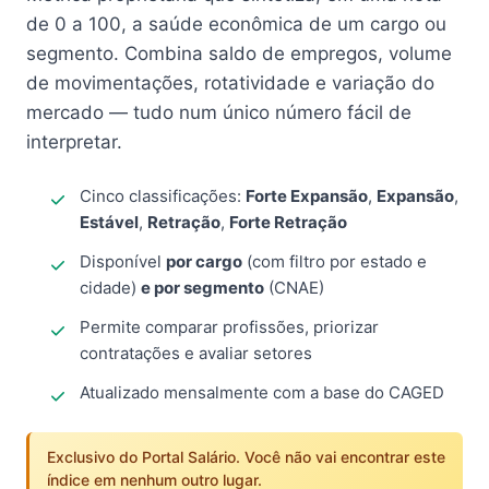
de 0 a 100, a saúde econômica de um cargo ou
segmento. Combina saldo de empregos, volume
de movimentações, rotatividade e variação do
mercado — tudo num único número fácil de
interpretar.
Cinco classificações:
Forte Expansão
,
Expansão
,
Estável
,
Retração
,
Forte Retração
Disponível
por cargo
(com filtro por estado e
cidade)
e por segmento
(CNAE)
Permite comparar profissões, priorizar
contratações e avaliar setores
Atualizado mensalmente com a base do CAGED
Exclusivo do Portal Salário. Você não vai encontrar este
índice em nenhum outro lugar.