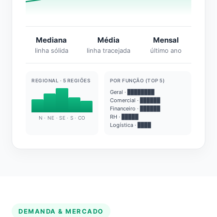
Mediana
Média
Mensal
linha sólida
linha tracejada
último ano
REGIONAL · 5 REGIÕES
POR FUNÇÃO (TOP 5)
Geral · ████████
Comercial · ██████
Financeiro · ██████
RH · █████
N · NE · SE · S · CO
Logística · ████
DEMANDA & MERCADO