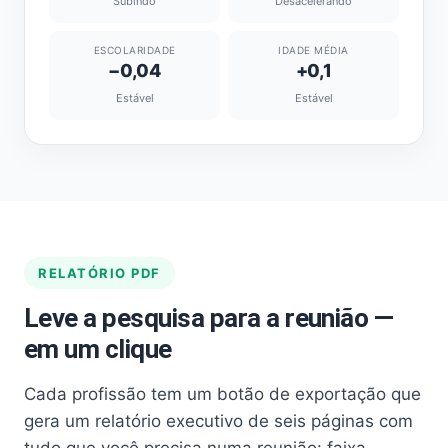
Subindo
Desacelerando
ESCOLARIDADE
IDADE MÉDIA
−0,04
+0,1
Estável
Estável
RELATÓRIO PDF
Leve a pesquisa para a reunião —
em um clique
Cada profissão tem um botão de exportação que
gera um relatório executivo de seis páginas com