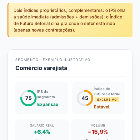
Dois índices proprietários, complementares: o IPS olha
a saúde imediata (admissões + demissões); o Índice
de Futuro Setorial olha pra onde o setor está indo
(apenas novas contratações).
SEGMENTO · EXEMPLO ILUSTRATIVO
Comércio varejista
Índice de
IPS do
Futuro Setorial
segmento
75
45
EXCLUSIVO
Expansão
Estável
SALÁRIO REAL
VOLUME
+6,4%
−15,9%