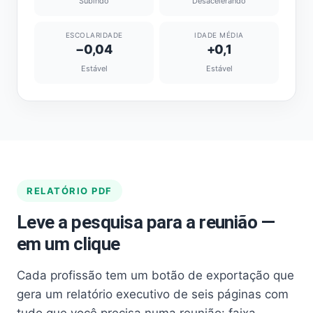
Subindo
Desacelerando
ESCOLARIDADE
IDADE MÉDIA
−0,04
+0,1
Estável
Estável
RELATÓRIO PDF
Leve a pesquisa para a reunião —
em um clique
Cada profissão tem um botão de exportação que
gera um relatório executivo de seis páginas com