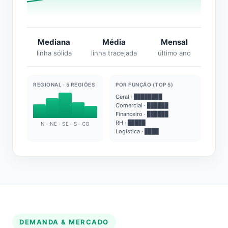
Mediana
Média
Mensal
linha sólida
linha tracejada
último ano
REGIONAL · 5 REGIÕES
POR FUNÇÃO (TOP 5)
Geral · ████████
Comercial · ██████
Financeiro · ██████
RH · █████
N · NE · SE · S · CO
Logística · ████
DEMANDA & MERCADO