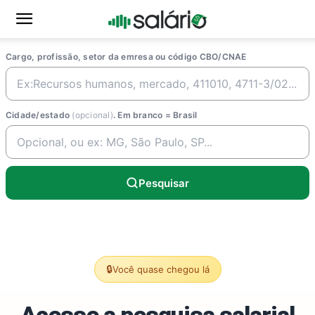
Cargo, profissão, setor da emresa ou código CBO/CNAE
Cidade/estado
(opcional)
. Em branco = Brasil
Pesquisar
🔒
Você quase chegou lá