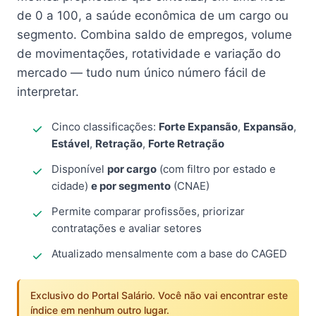
de 0 a 100, a saúde econômica de um cargo ou
segmento. Combina saldo de empregos, volume
de movimentações, rotatividade e variação do
mercado — tudo num único número fácil de
interpretar.
Cinco classificações:
Forte Expansão
,
Expansão
,
Estável
,
Retração
,
Forte Retração
Disponível
por cargo
(com filtro por estado e
cidade)
e por segmento
(CNAE)
Permite comparar profissões, priorizar
contratações e avaliar setores
Atualizado mensalmente com a base do CAGED
Exclusivo do Portal Salário. Você não vai encontrar este
índice em nenhum outro lugar.