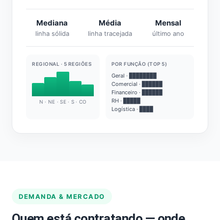
Mediana
Média
Mensal
linha sólida
linha tracejada
último ano
REGIONAL · 5 REGIÕES
POR FUNÇÃO (TOP 5)
Geral · ████████
Comercial · ██████
Financeiro · ██████
RH · █████
N · NE · SE · S · CO
Logística · ████
DEMANDA & MERCADO
Quem está contratando — onde,