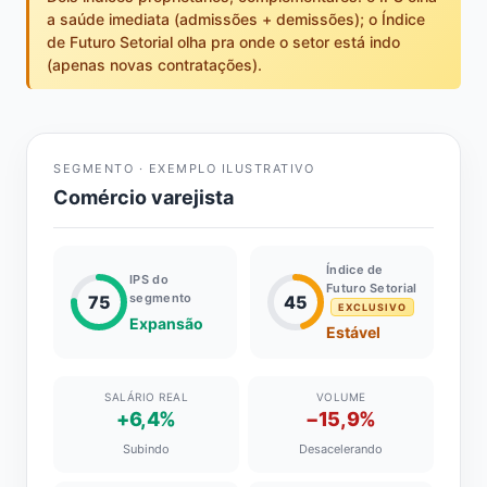
a saúde imediata (admissões + demissões); o Índice
de Futuro Setorial olha pra onde o setor está indo
(apenas novas contratações).
SEGMENTO · EXEMPLO ILUSTRATIVO
Comércio varejista
Índice de
IPS do
Futuro Setorial
segmento
75
45
EXCLUSIVO
Expansão
Estável
SALÁRIO REAL
VOLUME
+6,4%
−15,9%
Subindo
Desacelerando