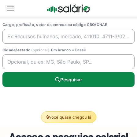
Cargo, profissão, setor da emresa ou código CBO/CNAE
Cidade/estado
(opcional)
. Em branco = Brasil
Pesquisar
🔒
Você quase chegou lá