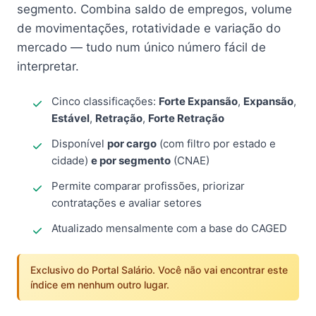
segmento. Combina saldo de empregos, volume
de movimentações, rotatividade e variação do
mercado — tudo num único número fácil de
interpretar.
Cinco classificações:
Forte Expansão
,
Expansão
,
Estável
,
Retração
,
Forte Retração
Disponível
por cargo
(com filtro por estado e
cidade)
e por segmento
(CNAE)
Permite comparar profissões, priorizar
contratações e avaliar setores
Atualizado mensalmente com a base do CAGED
Exclusivo do Portal Salário. Você não vai encontrar este
índice em nenhum outro lugar.