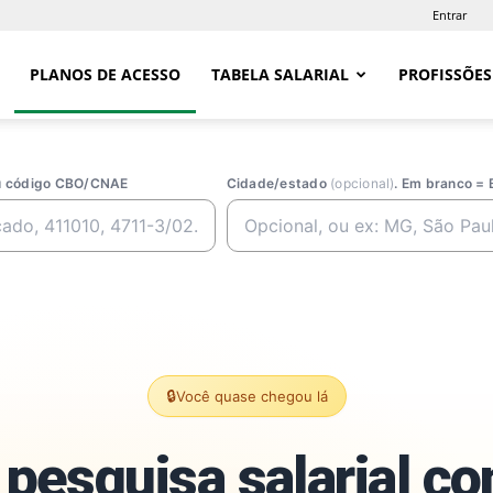
Entrar
PLANOS DE ACESSO
TABELA SALARIAL
PROFISSÕES
ou código CBO/CNAE
Cidade/estado
(opcional)
. Em branco = 
🔒
Você quase chegou lá
pesquisa salarial c