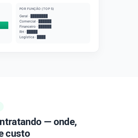
POR FUNÇÃO (TOP 5)
Geral · ████████
Comercial · ██████
Financeiro · ██████
RH · █████
Logística · ████
ntratando — onde,
e custo