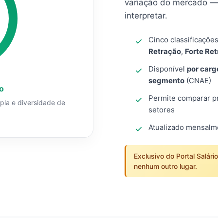
variação do mercado — 
interpretar.
Cinco classificaçõe
Retração
,
Forte Re
Disponível
por carg
segmento
(CNAE)
o
Permite comparar pro
mpla e diversidade de
setores
Atualizado mensal
Exclusivo do Portal Salári
nenhum outro lugar.