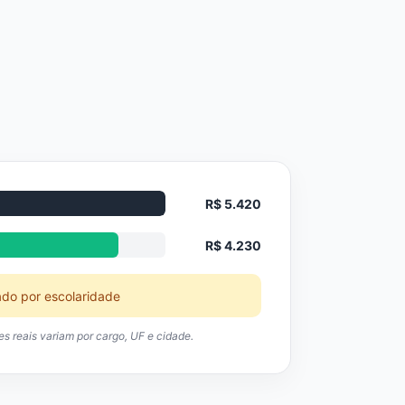
R$ 5.420
R$ 4.230
ado por escolaridade
res reais variam por cargo, UF e cidade.