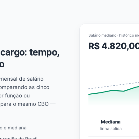
Salário mediano · histórico m
R$ 4.820,0
cargo: tempo,
o
mensal de salário
comparando as cinco
or função ou
es para o mesmo CBO —
Mediana
io e mediana
linha sólida
r região do Brasil