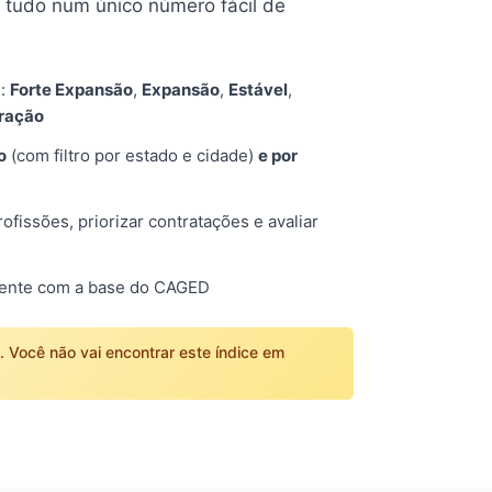
tudo num único número fácil de
s:
Forte Expansão
,
Expansão
,
Estável
,
tração
o
(com filtro por estado e cidade)
e por
fissões, priorizar contratações e avaliar
mente com a base do CAGED
o. Você não vai encontrar este índice em