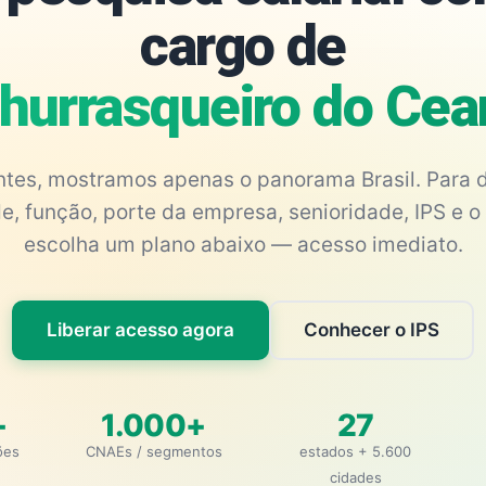
cargo de
hurrasqueiro do Cea
antes, mostramos apenas o panorama Brasil. Para d
e, função, porte da empresa, senioridade, IPS e o 
escolha um plano abaixo — acesso imediato.
Liberar acesso agora
Conhecer o IPS
+
1.000+
27
ões
CNAEs / segmentos
estados + 5.600
cidades