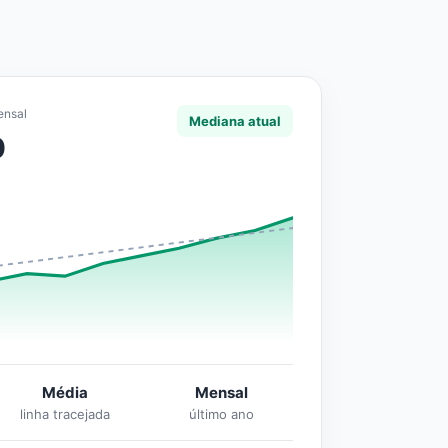
ensal
Mediana atual
0
Média
Mensal
linha tracejada
último ano