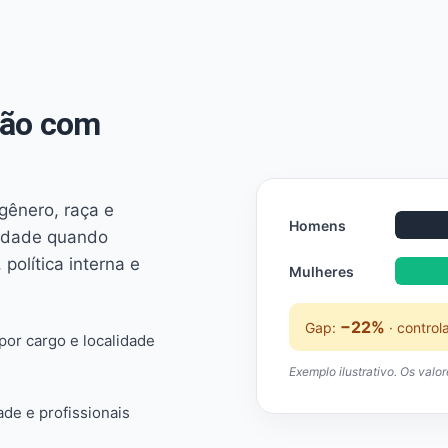
não com
 gênero, raça e
Homens
ridade quando
 política interna e
Mulheres
−22%
Gap:
· control
or cargo e localidade
Exemplo ilustrativo. Os valo
ade e profissionais