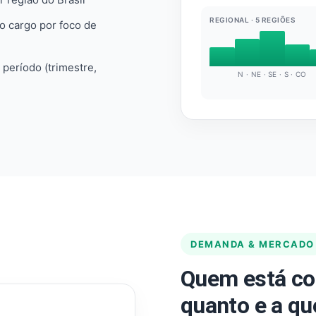
REGIONAL · 5 REGIÕES
do cargo por foco de
e período (trimestre,
N · NE · SE · S · CO
DEMANDA & MERCADO
Quem está co
quanto e a qu