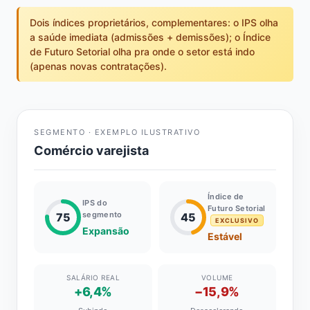
Dois índices proprietários, complementares: o IPS olha
a saúde imediata (admissões + demissões); o Índice
de Futuro Setorial olha pra onde o setor está indo
(apenas novas contratações).
SEGMENTO · EXEMPLO ILUSTRATIVO
Comércio varejista
Índice de
IPS do
Futuro Setorial
segmento
75
45
EXCLUSIVO
Expansão
Estável
SALÁRIO REAL
VOLUME
+6,4%
−15,9%