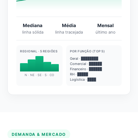
Mediana
Média
Mensal
linha sólida
linha tracejada
último ano
REGIONAL · 5 REGIÕES
POR FUNÇÃO (TOP 5)
Geral · ████████
Comercial · ██████
Financeiro · ██████
RH · █████
N · NE · SE · S · CO
Logística · ████
DEMANDA & MERCADO