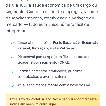
de 0 a 100, a saúde econômica de um cargo ou
segmento. Combina saldo de empregos, volume
de movimentações, rotatividade e variação do
mercado — tudo num único número fácil de
interpretar.
Cinco classificações:
Forte Expansão
,
Expansão
,
Estável
,
Retração
,
Forte Retração
Disponível
por cargo
(com filtro por estado e
cidade)
e por segmento
(CNAE)
Permite comparar profissões, priorizar
contratações e avaliar setores
Atualizado mensalmente com a base do CAGED
Exclusivo do Portal Salário. Você não vai encontrar este
índice em nenhum outro lugar.