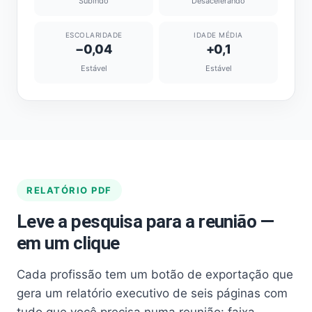
Subindo
Desacelerando
ESCOLARIDADE
IDADE MÉDIA
−0,04
+0,1
Estável
Estável
RELATÓRIO PDF
Leve a pesquisa para a reunião —
em um clique
Cada profissão tem um botão de exportação que
gera um relatório executivo de seis páginas com