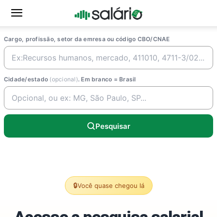
Cargo, profissão, setor da emresa ou código CBO/CNAE
Cidade/estado
(opcional)
. Em branco = Brasil
Pesquisar
🔒
Você quase chegou lá