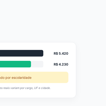
R$ 5.420
R$ 4.230
ado por escolaridade
res reais variam por cargo, UF e cidade.