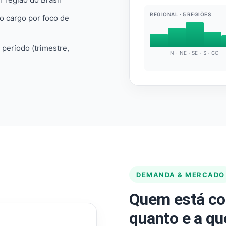
REGIONAL · 5 REGIÕES
do cargo por foco de
e período (trimestre,
N · NE · SE · S · CO
DEMANDA & MERCADO
Quem está co
quanto e a qu