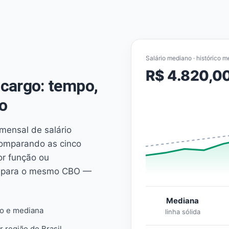
Salário mediano · histórico m
R$ 4.820,0
cargo: tempo,
o
mensal de salário
comparando as cinco
or função ou
es para o mesmo CBO —
Mediana
io e mediana
linha sólida
r região do Brasil