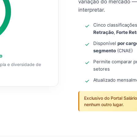
variação do mercado — 
interpretar.
Cinco classificaçõe
Retração
,
Forte Re
Disponível
por carg
segmento
(CNAE)
o
Permite comparar pro
mpla e diversidade de
setores
Atualizado mensal
Exclusivo do Portal Salári
nenhum outro lugar.