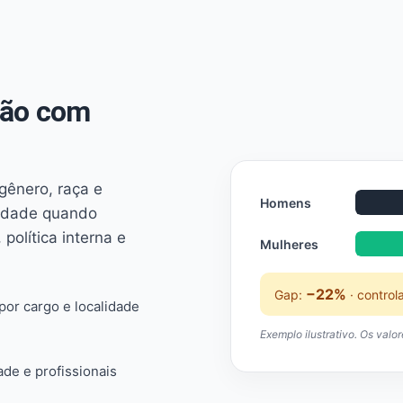
não com
 gênero, raça e
Homens
ridade quando
 política interna e
Mulheres
−22%
Gap:
· control
or cargo e localidade
Exemplo ilustrativo. Os valo
ade e profissionais