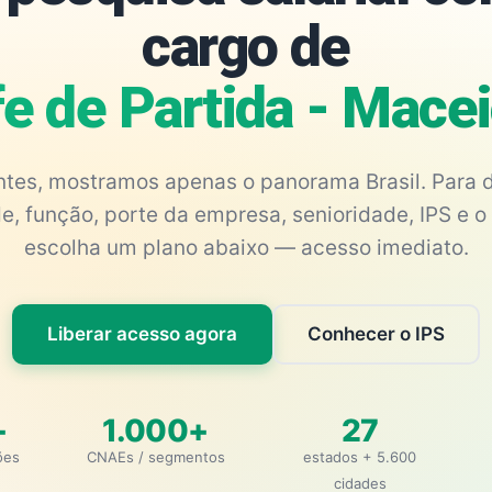
cargo de
e de Partida - Mace
antes, mostramos apenas o panorama Brasil. Para d
e, função, porte da empresa, senioridade, IPS e o 
escolha um plano abaixo — acesso imediato.
Liberar acesso agora
Conhecer o IPS
+
1.000+
27
ões
CNAEs / segmentos
estados + 5.600
cidades