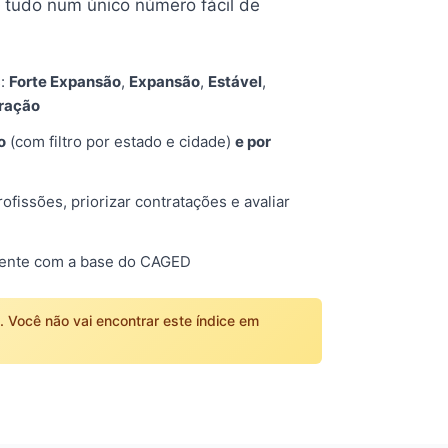
tudo num único número fácil de
s:
Forte Expansão
,
Expansão
,
Estável
,
tração
o
(com filtro por estado e cidade)
e por
fissões, priorizar contratações e avaliar
mente com a base do CAGED
o. Você não vai encontrar este índice em