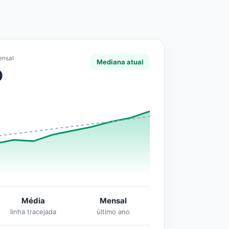
ensal
Mediana atual
0
Média
Mensal
linha tracejada
último ano