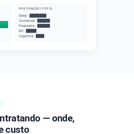
POR FUNÇÃO (TOP 5)
Geral · ████████
Comercial · ██████
Financeiro · ██████
RH · █████
Logística · ████
ntratando — onde,
e custo