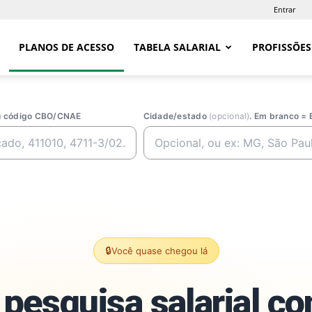
Entrar
PLANOS DE ACESSO
TABELA SALARIAL
PROFISSÕES
ou código CBO/CNAE
Cidade/estado
(opcional)
. Em branco = 
🔒
Você quase chegou lá
pesquisa salarial c