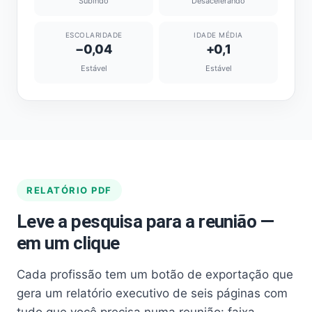
Subindo
Desacelerando
ESCOLARIDADE
IDADE MÉDIA
−0,04
+0,1
Estável
Estável
RELATÓRIO PDF
Leve a pesquisa para a reunião —
em um clique
Cada profissão tem um botão de exportação que
gera um relatório executivo de seis páginas com