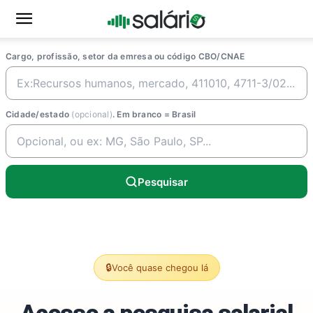
Cargo, profissão, setor da emresa ou código CBO/CNAE
Cidade/estado
(opcional)
. Em branco = Brasil
Pesquisar
🔒
Você quase chegou lá