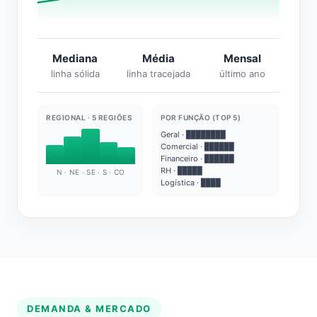
Mediana
Média
Mensal
linha sólida
linha tracejada
último ano
REGIONAL · 5 REGIÕES
POR FUNÇÃO (TOP 5)
Geral · ████████
Comercial · ██████
Financeiro · ██████
RH · █████
N · NE · SE · S · CO
Logística · ████
DEMANDA & MERCADO