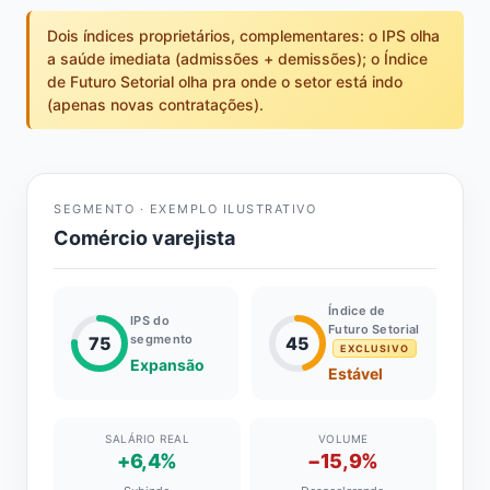
Dois índices proprietários, complementares: o IPS olha
a saúde imediata (admissões + demissões); o Índice
de Futuro Setorial olha pra onde o setor está indo
(apenas novas contratações).
SEGMENTO · EXEMPLO ILUSTRATIVO
Comércio varejista
Índice de
IPS do
Futuro Setorial
segmento
75
45
EXCLUSIVO
Expansão
Estável
SALÁRIO REAL
VOLUME
+6,4%
−15,9%