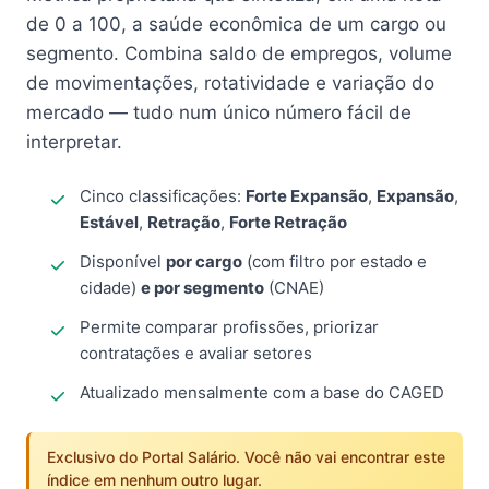
de 0 a 100, a saúde econômica de um cargo ou
segmento. Combina saldo de empregos, volume
de movimentações, rotatividade e variação do
mercado — tudo num único número fácil de
interpretar.
Cinco classificações:
Forte Expansão
,
Expansão
,
Estável
,
Retração
,
Forte Retração
Disponível
por cargo
(com filtro por estado e
cidade)
e por segmento
(CNAE)
Permite comparar profissões, priorizar
contratações e avaliar setores
Atualizado mensalmente com a base do CAGED
Exclusivo do Portal Salário. Você não vai encontrar este
índice em nenhum outro lugar.