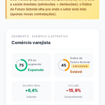
a saúde imediata (admissões + demissões); o Índice
de Futuro Setorial olha pra onde o setor está indo
(apenas novas contratações).
SEGMENTO · EXEMPLO ILUSTRATIVO
Comércio varejista
Índice de
IPS do
Futuro Setorial
segmento
75
45
EXCLUSIVO
Expansão
Estável
SALÁRIO REAL
VOLUME
+6,4%
−15,9%
Subindo
Desacelerando