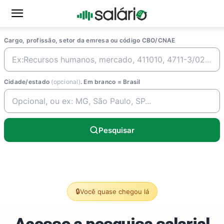
Cargo, profissão, setor da emresa ou código CBO/CNAE
Cidade/estado
(opcional)
. Em branco = Brasil
Pesquisar
🔒
Você quase chegou lá