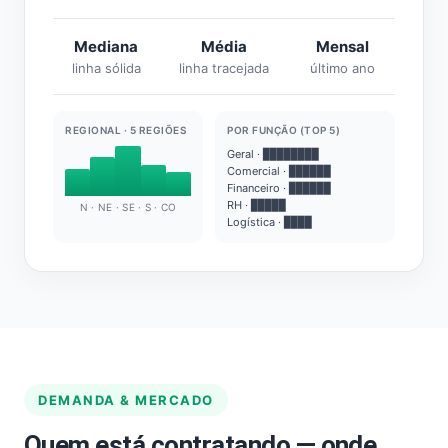
Mediana
Média
Mensal
linha sólida
linha tracejada
último ano
REGIONAL · 5 REGIÕES
POR FUNÇÃO (TOP 5)
Geral · ████████
Comercial · ██████
Financeiro · ██████
RH · █████
N · NE · SE · S · CO
Logística · ████
DEMANDA & MERCADO
Quem está contratando — onde,