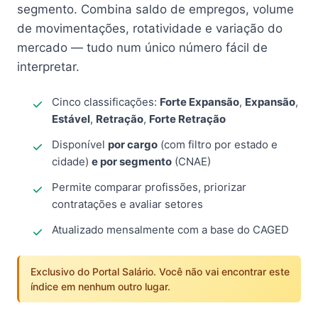
segmento. Combina saldo de empregos, volume
de movimentações, rotatividade e variação do
mercado — tudo num único número fácil de
interpretar.
Cinco classificações:
Forte Expansão
,
Expansão
,
Estável
,
Retração
,
Forte Retração
Disponível
por cargo
(com filtro por estado e
cidade)
e por segmento
(CNAE)
Permite comparar profissões, priorizar
contratações e avaliar setores
Atualizado mensalmente com a base do CAGED
Exclusivo do Portal Salário. Você não vai encontrar este
índice em nenhum outro lugar.