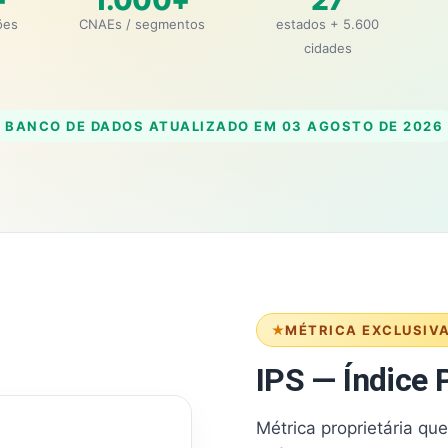
+
1.000+
27
ões
CNAEs / segmentos
estados + 5.600
cidades
BANCO DE DADOS ATUALIZADO EM
03 AGOSTO DE 2026
MÉTRICA EXCLUSIV
IPS — Índice P
Métrica proprietária qu