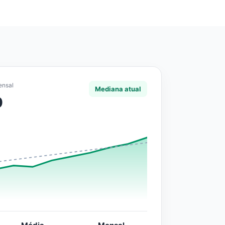
ensal
Mediana atual
0