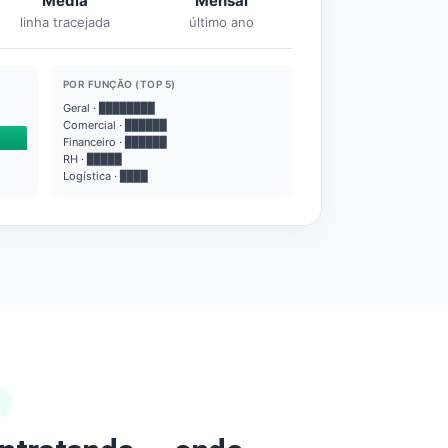
Média
Mensal
linha tracejada
último ano
POR FUNÇÃO (TOP 5)
Geral · ████████
Comercial · ██████
Financeiro · ██████
RH · █████
Logística · ████