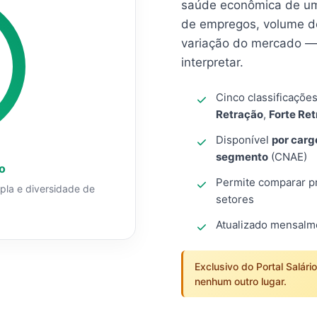
saúde econômica de um
de empregos, volume d
variação do mercado — 
interpretar.
Cinco classificaçõe
Retração
,
Forte Re
Disponível
por carg
segmento
(CNAE)
o
Permite comparar pro
mpla e diversidade de
setores
Atualizado mensal
Exclusivo do Portal Salári
nenhum outro lugar.