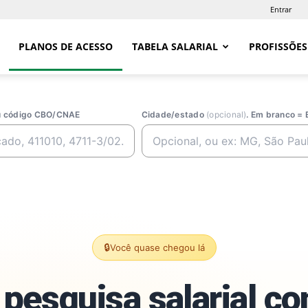
Entrar
PLANOS DE ACESSO
TABELA SALARIAL
PROFISSÕES
ou código CBO/CNAE
Cidade/estado
(opcional)
. Em branco = 
🔒
Você quase chegou lá
pesquisa salarial c