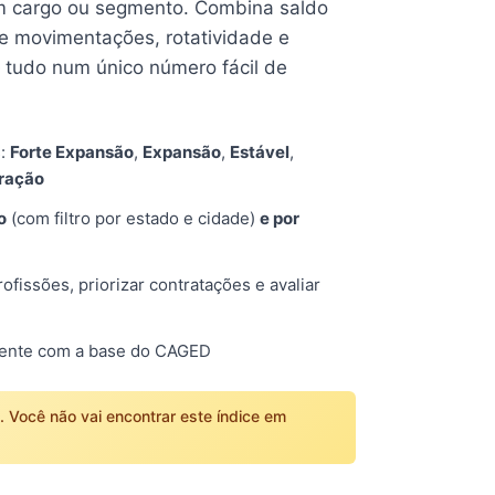
 cargo ou segmento. Combina saldo
e movimentações, rotatividade e
tudo num único número fácil de
s:
Forte Expansão
,
Expansão
,
Estável
,
tração
o
(com filtro por estado e cidade)
e por
fissões, priorizar contratações e avaliar
mente com a base do CAGED
o. Você não vai encontrar este índice em