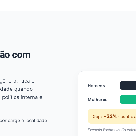
não com
 gênero, raça e
Homens
ridade quando
 política interna e
Mulheres
−22%
Gap:
· control
or cargo e localidade
Exemplo ilustrativo. Os valo