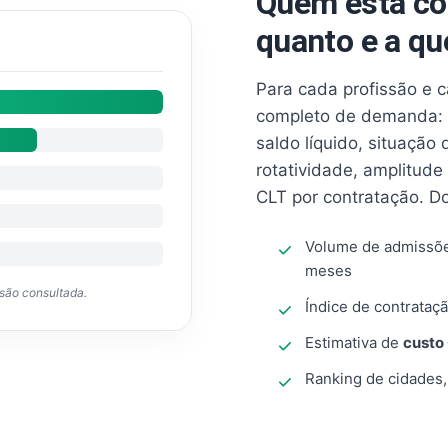
Quem está co
quanto e a qu
Para cada profissão e 
completo de demanda: 
saldo líquido, situação
rotatividade, amplitude
CLT por contratação. D
Volume de admissõ
meses
ssão consultada.
Índice de contrataçã
Estimativa de
custo
Ranking de cidades