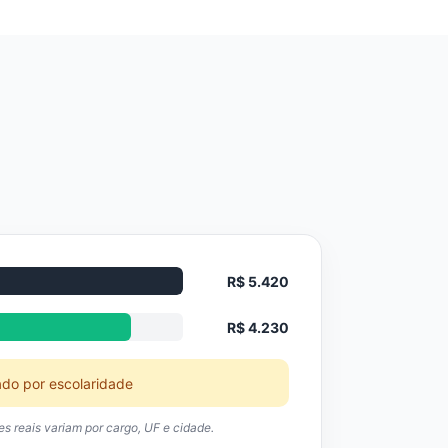
R$ 5.420
R$ 4.230
ado por escolaridade
res reais variam por cargo, UF e cidade.