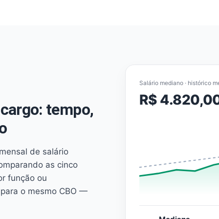
Salário mediano · histórico m
R$ 4.820,0
cargo: tempo,
o
mensal de salário
comparando as cinco
or função ou
es para o mesmo CBO —