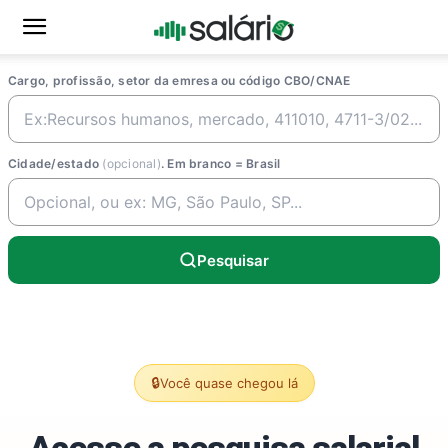
Cargo, profissão, setor da emresa ou código CBO/CNAE
Cidade/estado
(opcional)
. Em branco = Brasil
Pesquisar
🔒
Você quase chegou lá