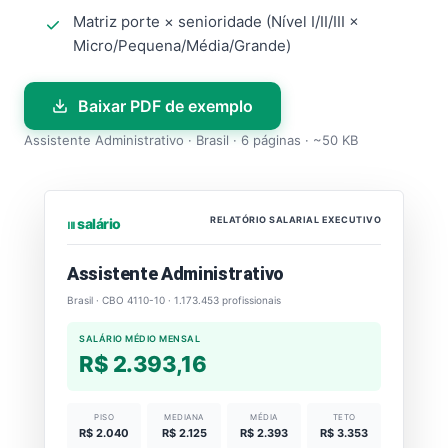
Matriz porte × senioridade (Nível I/II/III ×
Micro/Pequena/Média/Grande)
Baixar PDF de exemplo
Assistente Administrativo · Brasil · 6 páginas · ~50 KB
RELATÓRIO SALARIAL EXECUTIVO
⏐⏐⏐ salário
Assistente Administrativo
Brasil · CBO 4110-10 · 1.173.453 profissionais
SALÁRIO MÉDIO MENSAL
R$ 2.393,16
PISO
MEDIANA
MÉDIA
TETO
R$ 2.040
R$ 2.125
R$ 2.393
R$ 3.353