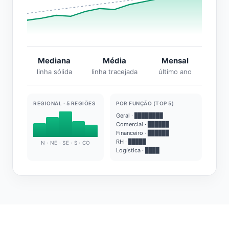
Mediana
Média
Mensal
linha sólida
linha tracejada
último ano
REGIONAL · 5 REGIÕES
POR FUNÇÃO (TOP 5)
Geral · ████████
Comercial · ██████
Financeiro · ██████
RH · █████
N · NE · SE · S · CO
Logística · ████