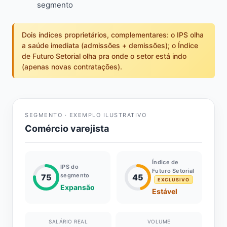
segmento
Dois índices proprietários, complementares: o IPS olha
a saúde imediata (admissões + demissões); o Índice
de Futuro Setorial olha pra onde o setor está indo
(apenas novas contratações).
SEGMENTO · EXEMPLO ILUSTRATIVO
Comércio varejista
Índice de
IPS do
Futuro Setorial
segmento
75
45
EXCLUSIVO
Expansão
Estável
SALÁRIO REAL
VOLUME