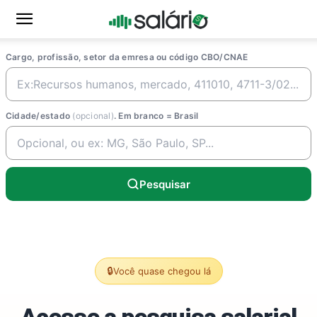
Cargo, profissão, setor da emresa ou código CBO/CNAE
Cidade/estado
(opcional)
. Em branco = Brasil
Pesquisar
🔒
Você quase chegou lá