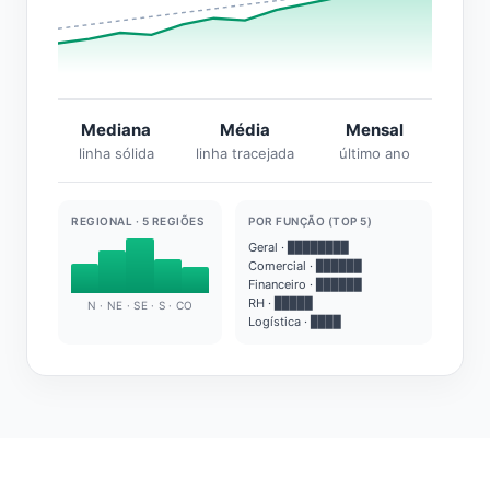
Mediana
Média
Mensal
linha sólida
linha tracejada
último ano
REGIONAL · 5 REGIÕES
POR FUNÇÃO (TOP 5)
Geral · ████████
Comercial · ██████
Financeiro · ██████
RH · █████
N · NE · SE · S · CO
Logística · ████