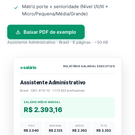
Matriz porte × senioridade (Nível I/II/III ×
Micro/Pequena/Média/Grande)
Baixar PDF de exemplo
Assistente Administrativo · Brasil · 6 páginas · ~50 KB
RELATÓRIO SALARIAL EXECUTIVO
⏐⏐⏐ salário
Assistente Administrativo
Brasil · CBO 4110-10 · 1.173.453 profissionais
SALÁRIO MÉDIO MENSAL
R$ 2.393,16
PISO
MEDIANA
MÉDIA
TETO
R$ 2.040
R$ 2.125
R$ 2.393
R$ 3.353