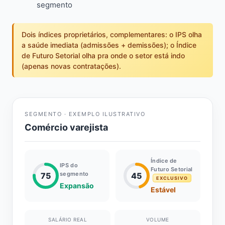
segmento
Dois índices proprietários, complementares: o IPS olha
a saúde imediata (admissões + demissões); o Índice
de Futuro Setorial olha pra onde o setor está indo
(apenas novas contratações).
SEGMENTO · EXEMPLO ILUSTRATIVO
Comércio varejista
Índice de
IPS do
Futuro Setorial
segmento
75
45
EXCLUSIVO
Expansão
Estável
SALÁRIO REAL
VOLUME