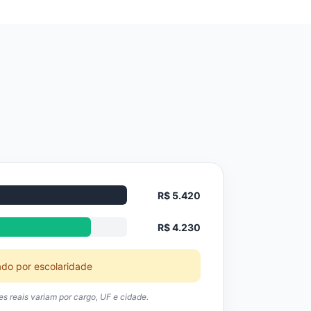
R$ 5.420
R$ 4.230
ado por escolaridade
res reais variam por cargo, UF e cidade.