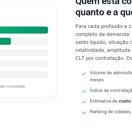
Quem está co
quanto e a qu
Para cada profissão e 
completo de demanda: 
saldo líquido, situação
rotatividade, amplitude
CLT por contratação. D
Volume de admissõ
meses
ssão consultada.
Índice de contrataçã
Estimativa de
custo
Ranking de cidades