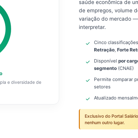
saúde econômica de um
de empregos, volume d
variação do mercado — 
interpretar.
Cinco classificaçõe
Retração
,
Forte Re
Disponível
por carg
segmento
(CNAE)
o
Permite comparar pro
mpla e diversidade de
setores
Atualizado mensal
Exclusivo do Portal Salári
nenhum outro lugar.