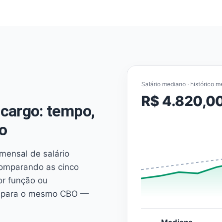
Salário mediano · histórico m
R$ 4.820,0
cargo: tempo,
o
mensal de salário
comparando as cinco
or função ou
es para o mesmo CBO —