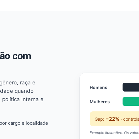
não com
 gênero, raça e
Homens
ridade quando
 política interna e
Mulheres
−22%
Gap:
· control
or cargo e localidade
Exemplo ilustrativo. Os valo