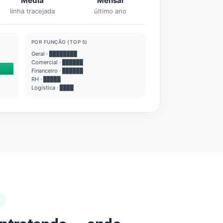
Média
Mensal
linha tracejada
último ano
POR FUNÇÃO (TOP 5)
Geral · ████████
Comercial · ██████
Financeiro · ██████
RH · █████
Logística · ████