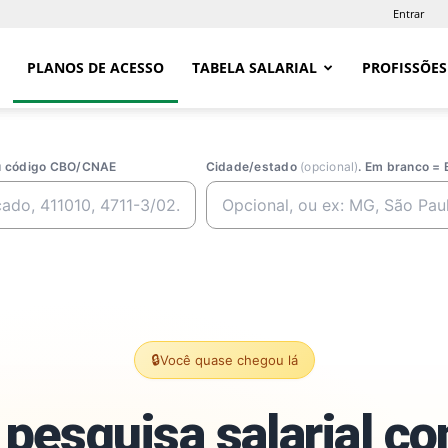
Entrar
PLANOS DE ACESSO
TABELA SALARIAL
PROFISSÕES
ou código CBO/CNAE
Cidade/estado
(opcional)
. Em branco = 
🔒
Você quase chegou lá
pesquisa salarial c