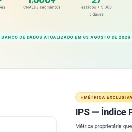
+
1.000+
27
ões
CNAEs / segmentos
estados + 5.600
cidades
BANCO DE DADOS ATUALIZADO EM
03 AGOSTO DE 2026
MÉTRICA EXCLUSIV
IPS — Índice P
Métrica proprietária qu