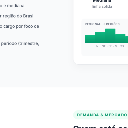
Mediana
io e mediana
linha sólida
r região do Brasil
REGIONAL · 5 REGIÕES
do cargo por foco de
e período (trimestre,
N · NE · SE · S · CO
DEMANDA & MERCADO