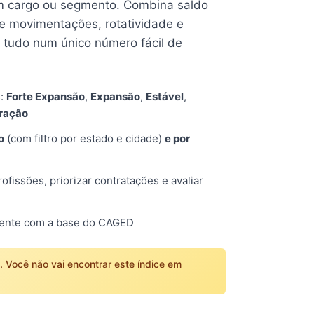
 cargo ou segmento. Combina saldo
e movimentações, rotatividade e
tudo num único número fácil de
s:
Forte Expansão
,
Expansão
,
Estável
,
tração
o
(com filtro por estado e cidade)
e por
fissões, priorizar contratações e avaliar
mente com a base do CAGED
o. Você não vai encontrar este índice em