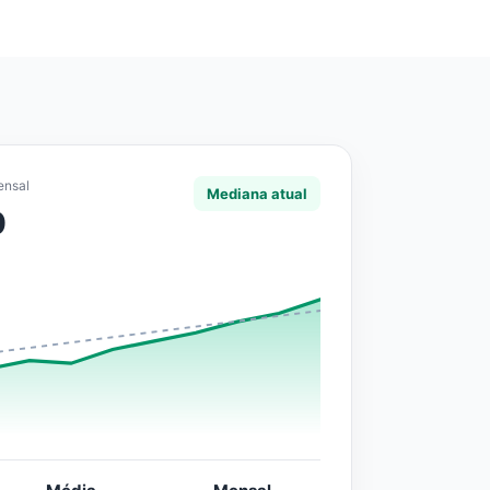
ensal
Mediana atual
0