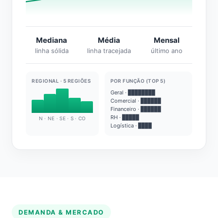
Mediana
Média
Mensal
linha sólida
linha tracejada
último ano
REGIONAL · 5 REGIÕES
POR FUNÇÃO (TOP 5)
Geral · ████████
Comercial · ██████
Financeiro · ██████
RH · █████
N · NE · SE · S · CO
Logística · ████
DEMANDA & MERCADO