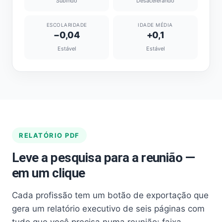
Subindo
Desacelerando
ESCOLARIDADE
IDADE MÉDIA
−0,04
+0,1
Estável
Estável
RELATÓRIO PDF
Leve a pesquisa para a reunião —
em um clique
Cada profissão tem um botão de exportação que
gera um relatório executivo de seis páginas com