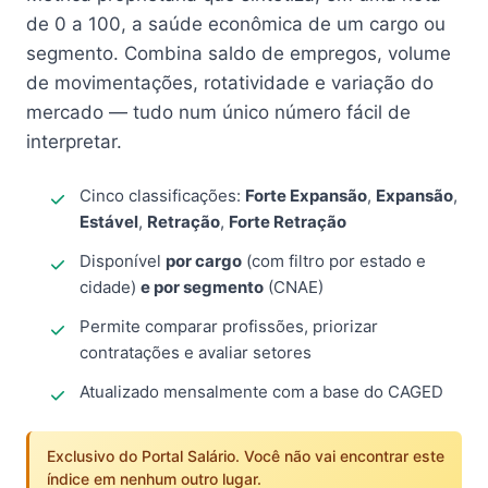
de 0 a 100, a saúde econômica de um cargo ou
segmento. Combina saldo de empregos, volume
de movimentações, rotatividade e variação do
mercado — tudo num único número fácil de
interpretar.
Cinco classificações:
Forte Expansão
,
Expansão
,
Estável
,
Retração
,
Forte Retração
Disponível
por cargo
(com filtro por estado e
cidade)
e por segmento
(CNAE)
Permite comparar profissões, priorizar
contratações e avaliar setores
Atualizado mensalmente com a base do CAGED
Exclusivo do Portal Salário. Você não vai encontrar este
índice em nenhum outro lugar.