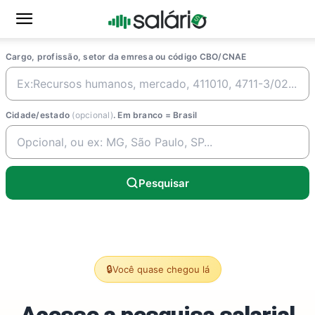
Cargo, profissão, setor da emresa ou código CBO/CNAE
Cidade/estado
(opcional)
. Em branco = Brasil
Pesquisar
🔒
Você quase chegou lá