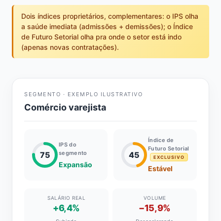
Dois índices proprietários, complementares: o IPS olha
a saúde imediata (admissões + demissões); o Índice
de Futuro Setorial olha pra onde o setor está indo
(apenas novas contratações).
SEGMENTO · EXEMPLO ILUSTRATIVO
Comércio varejista
Índice de
IPS do
Futuro Setorial
segmento
75
45
EXCLUSIVO
Expansão
Estável
SALÁRIO REAL
VOLUME
+6,4%
−15,9%