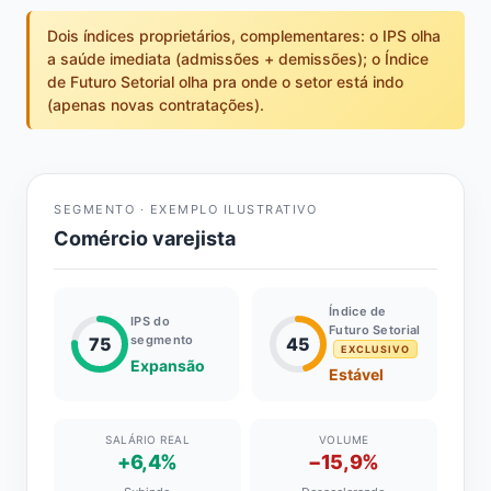
Dois índices proprietários, complementares: o IPS olha
a saúde imediata (admissões + demissões); o Índice
de Futuro Setorial olha pra onde o setor está indo
(apenas novas contratações).
SEGMENTO · EXEMPLO ILUSTRATIVO
Comércio varejista
Índice de
IPS do
Futuro Setorial
segmento
75
45
EXCLUSIVO
Expansão
Estável
SALÁRIO REAL
VOLUME
+6,4%
−15,9%