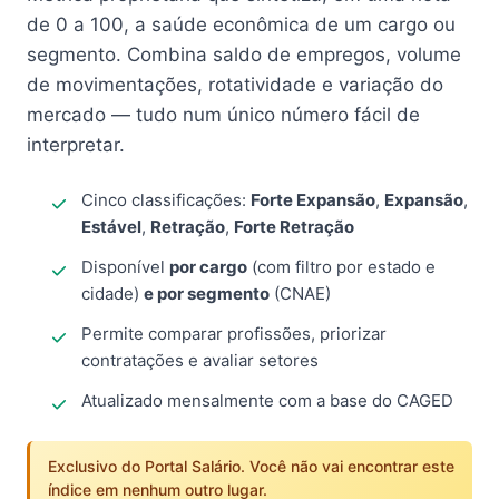
de 0 a 100, a saúde econômica de um cargo ou
segmento. Combina saldo de empregos, volume
de movimentações, rotatividade e variação do
mercado — tudo num único número fácil de
interpretar.
Cinco classificações:
Forte Expansão
,
Expansão
,
Estável
,
Retração
,
Forte Retração
Disponível
por cargo
(com filtro por estado e
cidade)
e por segmento
(CNAE)
Permite comparar profissões, priorizar
contratações e avaliar setores
Atualizado mensalmente com a base do CAGED
Exclusivo do Portal Salário. Você não vai encontrar este
índice em nenhum outro lugar.