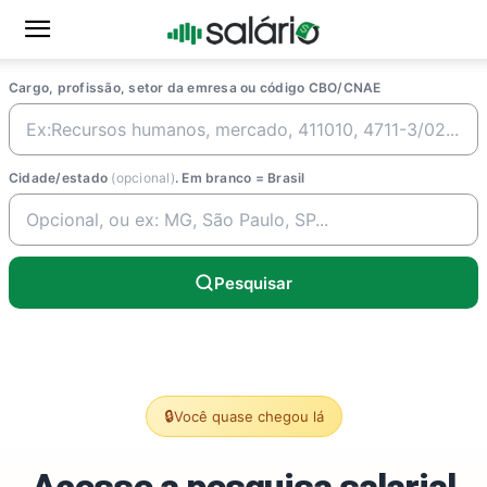
Cargo, profissão, setor da emresa ou código CBO/CNAE
Cidade/estado
(opcional)
. Em branco = Brasil
Pesquisar
🔒
Você quase chegou lá