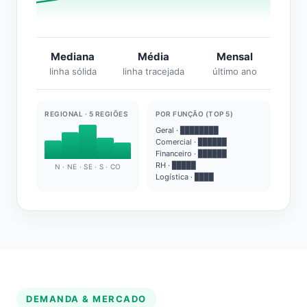
Mediana
Média
Mensal
linha sólida
linha tracejada
último ano
REGIONAL · 5 REGIÕES
POR FUNÇÃO (TOP 5)
Geral · ████████
Comercial · ██████
Financeiro · ██████
RH · █████
N · NE · SE · S · CO
Logística · ████
DEMANDA & MERCADO