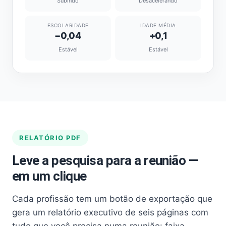
Subindo
Desacelerando
ESCOLARIDADE
IDADE MÉDIA
−0,04
+0,1
Estável
Estável
RELATÓRIO PDF
Leve a pesquisa para a reunião —
em um clique
Cada profissão tem um botão de exportação que
gera um relatório executivo de seis páginas com