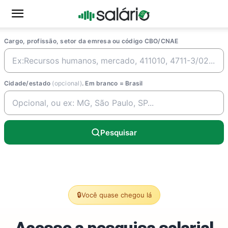
Cargo, profissão, setor da emresa ou código CBO/CNAE
Cidade/estado
(opcional)
. Em branco = Brasil
Pesquisar
🔒
Você quase chegou lá