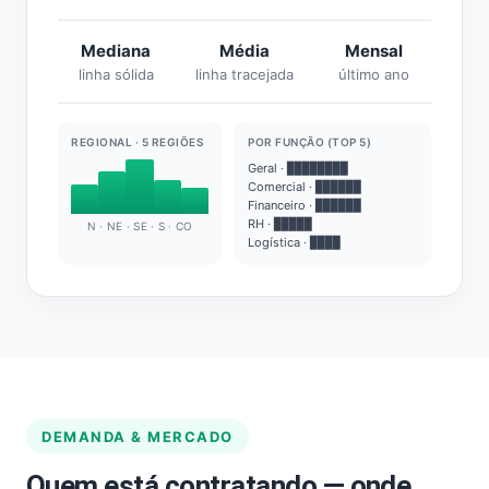
Mediana
Média
Mensal
linha sólida
linha tracejada
último ano
REGIONAL · 5 REGIÕES
POR FUNÇÃO (TOP 5)
Geral · ████████
Comercial · ██████
Financeiro · ██████
RH · █████
N · NE · SE · S · CO
Logística · ████
DEMANDA & MERCADO
Quem está contratando — onde,