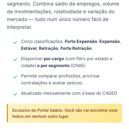
segmento. Combina saldo de empregos, volume
de movimentações, rotatividade e variação do
mercado — tudo num único número fácil de
interpretar.
Cinco classificações:
Forte Expansão
,
Expansão
,
Estável
,
Retração
,
Forte Retração
Disponível
por cargo
(com filtro por estado e
cidade)
e por segmento
(CNAE)
Permite comparar profissões, priorizar
contratações e avaliar setores
Atualizado mensalmente com a base do CAGED
Exclusivo do Portal Salário. Você não vai encontrar este
índice em nenhum outro lugar.