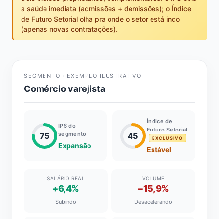
a saúde imediata (admissões + demissões); o Índice
de Futuro Setorial olha pra onde o setor está indo
(apenas novas contratações).
SEGMENTO · EXEMPLO ILUSTRATIVO
Comércio varejista
Índice de
IPS do
Futuro Setorial
segmento
75
45
EXCLUSIVO
Expansão
Estável
SALÁRIO REAL
VOLUME
+6,4%
−15,9%
Subindo
Desacelerando