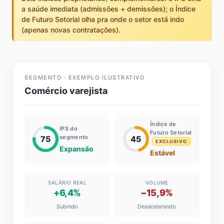
a saúde imediata (admissões + demissões); o Índice
de Futuro Setorial olha pra onde o setor está indo
(apenas novas contratações).
SEGMENTO · EXEMPLO ILUSTRATIVO
Comércio varejista
Índice de
IPS do
Futuro Setorial
segmento
75
45
EXCLUSIVO
Expansão
Estável
SALÁRIO REAL
VOLUME
+6,4%
−15,9%
Subindo
Desacelerando