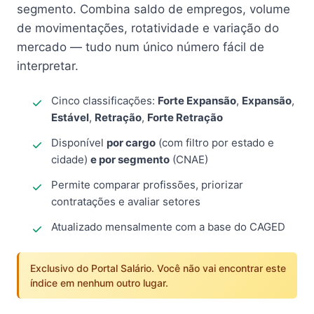
segmento. Combina saldo de empregos, volume
de movimentações, rotatividade e variação do
mercado — tudo num único número fácil de
interpretar.
Cinco classificações:
Forte Expansão
,
Expansão
,
Estável
,
Retração
,
Forte Retração
Disponível
por cargo
(com filtro por estado e
cidade)
e por segmento
(CNAE)
Permite comparar profissões, priorizar
contratações e avaliar setores
Atualizado mensalmente com a base do CAGED
Exclusivo do Portal Salário. Você não vai encontrar este
índice em nenhum outro lugar.