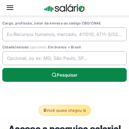
Cargo, profissão, setor da emresa ou código CBO/CNAE
Cidade/estado
(opcional)
. Em branco = Brasil
Pesquisar
🔒
Você quase chegou lá