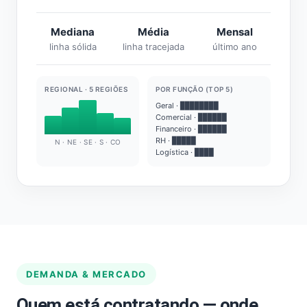
Mediana
Média
Mensal
linha sólida
linha tracejada
último ano
REGIONAL · 5 REGIÕES
POR FUNÇÃO (TOP 5)
Geral · ████████
Comercial · ██████
Financeiro · ██████
RH · █████
N · NE · SE · S · CO
Logística · ████
DEMANDA & MERCADO
Quem está contratando — onde,